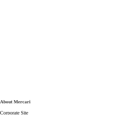
About Mercari
Corporate Site
Mercari Careers
Latest News
Official Blog
Press Kit