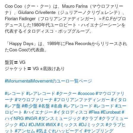
Coo Coo（クー・クー）は、Mauro Farina（マウロファリー
ナ）、Giuliano Crivellente（ジュリアーノクリヴェレンテ）、
Florian Fadinger（フロリアンファディンガー）＝F.C.Fがプロ
デュースした1980年代ユーロビート・ハイエナジーシーンを
代表するイタロディスコ・ポップグループ。

「Happy Days」は、1989年にFlea Recordsからリリースされ
たCoo Cooの代表曲。

盤質〓 VG

ジャケット〓 VG ※底抜けあり

#MonumentalMovementのユーロ一覧ページ
#レコード
#レアレコード
#クークー
#coocoo
#マウロファリ
ーナ
#マウロファリーナ
#フロリアンファディンガー
#イタロ
#レア盤
#希少盤
#名盤
#名曲
#レアレコード
#レコード
#ユー
ロビート
#ハイエナジー
#イタロディスコ
#Flea
#Eurobeat
#
ハイNRG
#NGR
#ダンスミュージック
#クラブ
#クラブミュー
ジック
#DJ
#DJMIX
#MIX
#ミックス
#DJミックス
#クラブヒ
ット
#アンセム
#気まぐれハッピーデイ
#サンプリング