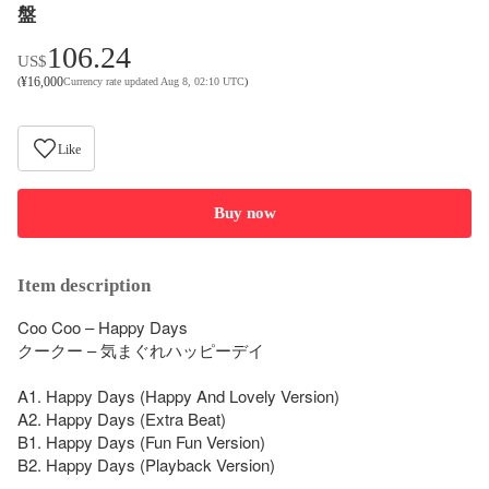
盤
106.24
US$
¥
16,000
(
Currency rate updated Aug 8, 02:10 UTC
)
Like
Buy now
Item description
Coo Coo – Happy Days

クークー – 気まぐれハッピーデイ

A1. Happy Days (Happy And Lovely Version)

A2. Happy Days (Extra Beat)

B1. Happy Days (Fun Fun Version)

B2. Happy Days (Playback Version)
