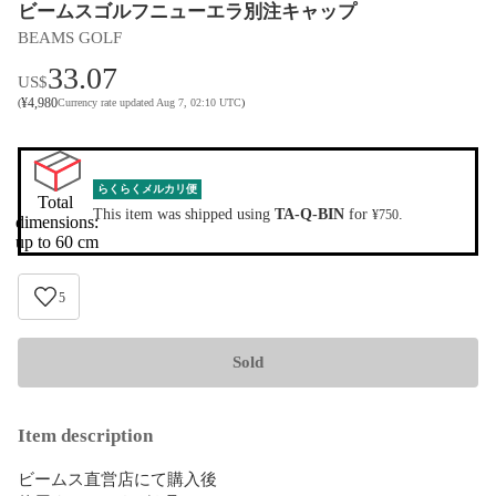
ビームスゴルフニューエラ別注キャップ
BEAMS GOLF
33.07
US$
¥
4,980
(
Currency rate updated Aug 7, 02:10 UTC
)
らくらくメルカリ便
Total 
This item was shipped using
TA-Q-BIN
for
.
¥750
dimensions:

up to 60 cm
5
Sold
Item description
ビームス直営店にて購入後
