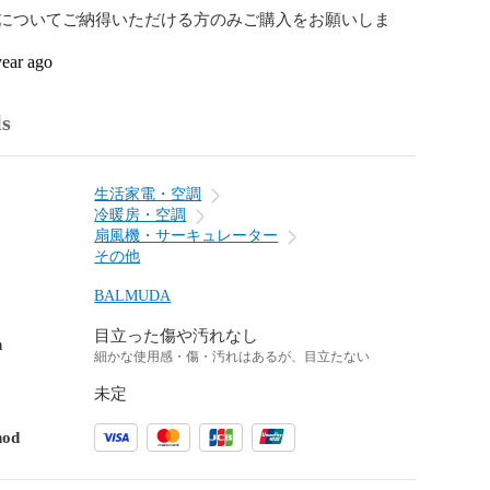
についてご納得いただける方のみご購入をお願いしま
year ago
ls
生活家電・空調
冷暖房・空調
扇風機・サーキュレーター
その他
BALMUDA
目立った傷や汚れなし
n
細かな使用感・傷・汚れはあるが、目立たない
未定
hod