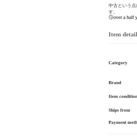
中古という点
す。
over a half 
Item detai
Category
Brand
Item conditio
Ships from
Payment met