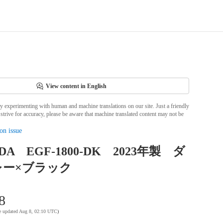
View content in English
ly experimenting with human and machine translations on our site. Just a friendly
strive for accuracy, please be aware that machine translated content may not be
on issue
DA EGF-1800-DK 2023年製 ダ
レー×ブラック
8
te updated Aug 8, 02:10 UTC
)