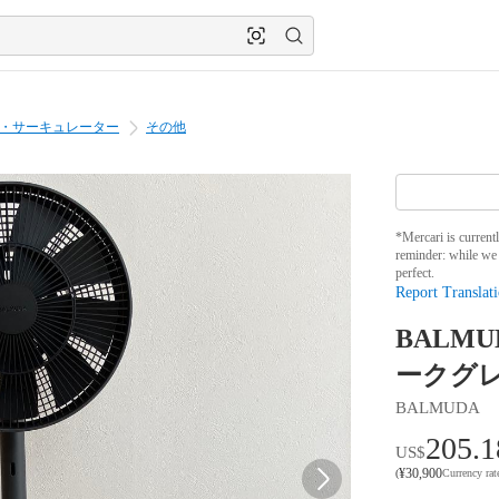
・サーキュレーター
その他
*Mercari is current
reminder: while we 
perfect.
Report Translati
BALMU
ークグ
BALMUDA
205.1
US$
¥
30,900
(
Currency ra