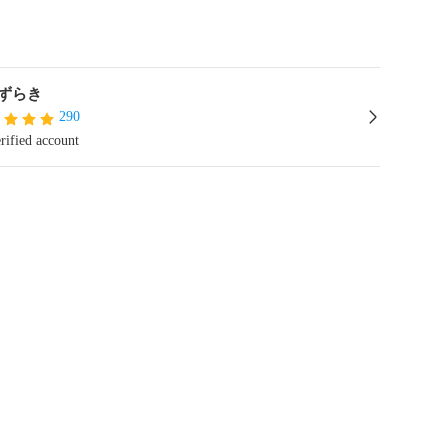
ずらき
290
rified account