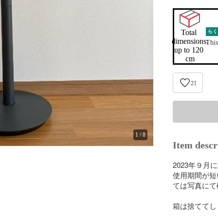
Total 
らく
dimensions:

This
up to 120 
cm
21
1
/
8
Item descr
2023年９月
使用期間が短
ては写真にて
箱は捨ててし