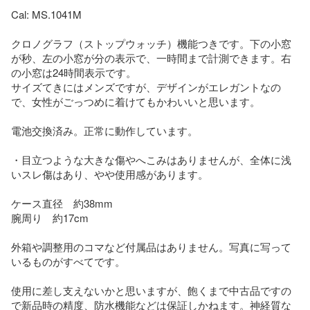
Cal: MS.1041M

クロノグラフ（ストップウォッチ）機能つきです。下の小窓
が秒、左の小窓が分の表示で、一時間まで計測できます。右
の小窓は24時間表示です。

サイズてきにはメンズですが、デザインがエレガントなの
で、女性がごっつめに着けてもかわいいと思います。

電池交換済み。正常に動作しています。

・目立つような大きな傷やへこみはありませんが、全体に浅
いスレ傷はあり、やや使用感があります。

ケース直径　約38mm

腕周り　約17cm

外箱や調整用のコマなど付属品はありません。写真に写って
いるものがすべてです。

使用に差し支えないかと思いますが、飽くまで中古品ですの
で新品時の精度、防水機能などは保証しかねます。神経質な