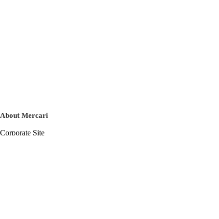
About Mercari
Corporate Site
Mercari Careers
Latest News
Official Blog
Press Kit
Mercari US
m department
Help
Help Center