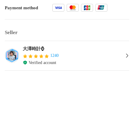
Payment method
Seller
大澤時計⌚
1240
Verified account