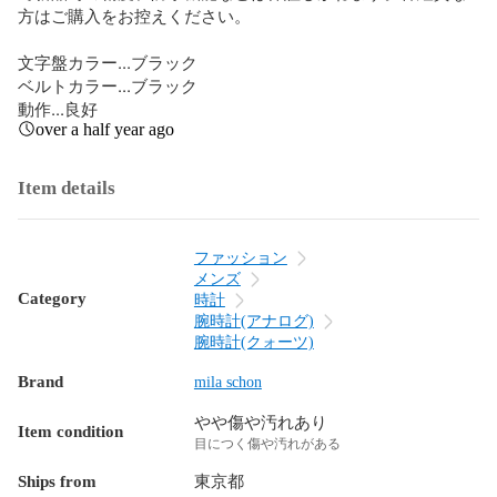
方はご購入をお控えください。

文字盤カラー...ブラック

ベルトカラー...ブラック

動作...良好
over a half year ago
Item details
ファッション
メンズ
Category
時計
腕時計(アナログ)
腕時計(クォーツ)
Brand
mila schon
やや傷や汚れあり
Item condition
目につく傷や汚れがある
Ships from
東京都