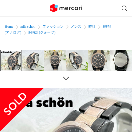
Home
mila schon
ファッション
メンズ
時計
腕時計
(アナログ)
腕時計(クォーツ)