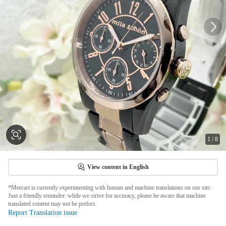
1
/
8
View content in English
*Mercari is currently experimenting with human and machine translations on our site.
Just a friendly reminder: while we strive for accuracy, please be aware that machine
translated content may not be perfect.
Report Translation issue