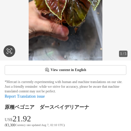
1
/
5
View content in English
*Mercari is currently experimenting with human and machine translations on our site.
Just a friendly reminder: while we strive for accuracy, please be aware that machine
translated content may not be perfect.
Report Translation issue
原種ベゴニア ダースベイデリアーナ
21.92
US$
¥
3,300
(
Currency rate updated Aug 7, 02:10 UTC
)