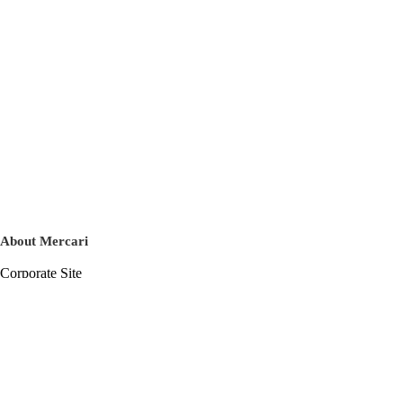
About Mercari
Corporate Site
Mercari Careers
Latest News
Official Blog
Press Kit
Mercari US
m department
Help