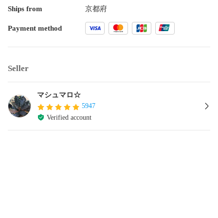
Ships from
京都府
Payment method
Seller
マシュマロ☆
5947
Verified account