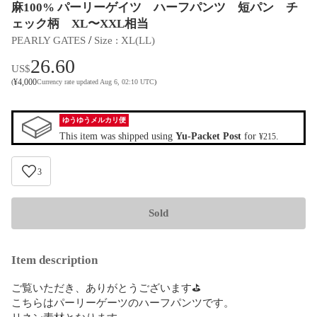
麻100% パーリーゲイツ ハーフパンツ 短パン チ
ェック柄 XL〜XXL相当
 / 
PEARLY GATES
Size
 : 
XL(LL)
26.60
US$
¥
4,000
(
Currency rate updated Aug 6, 02:10 UTC
)
ゆうゆうメルカリ便
This item was shipped using
Yu-Packet Post
for
.
¥215
3
Sold
Item description
ご覧いただき、ありがとうございます⛳️

こちらはパーリーゲーツのハーフパンツです。

リネン素材となります。
