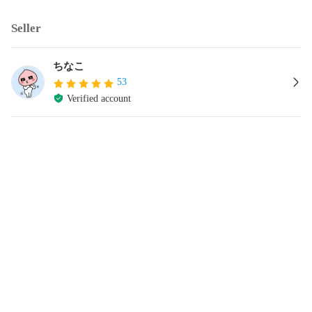
Seller
ちなこ
53
Verified account