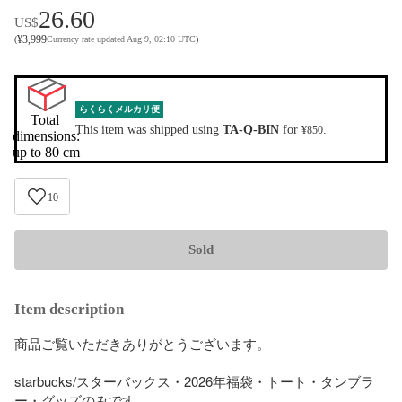
26.60
US$
¥
3,999
(
Currency rate updated Aug 9, 02:10 UTC
)
らくらくメルカリ便
Total 
This item was shipped using
TA-Q-BIN
for
.
¥850
dimensions:

up to 80 cm
10
Sold
Item description
商品ご覧いただきありがとうございます。

starbucks/スターバックス・2026年福袋・トート・タンブラ
ー・グッズのみです。
