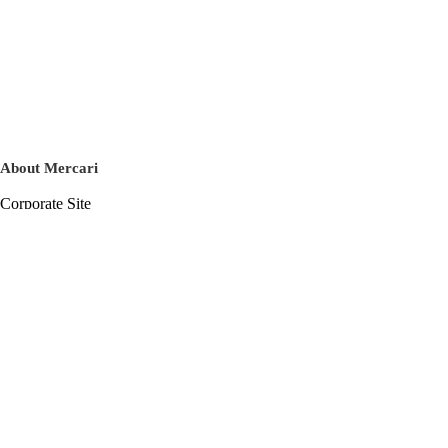
About Mercari
Corporate Site
Mercari Careers
Latest News
Official Blog
Press Kit
Mercari US
m department
Help
Help Center
Inquiry History List
Privacy Policy & Terms of Service
Terms of Service