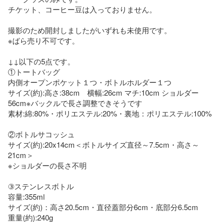
チケット、コーヒー豆は入っておりません。

撮影のため開封しましたがいずれも未使用です。

※ばら売り不可です。

↓↓以下の5点です。

①トートバッグ

内側オープンポケット１つ・ボトルホルダー１つ

サイズ(約):高さ:38cm　横幅:26cm マチ:10cm ショルダー
56cm※バックルで長さ調整できそうです

素材:綿:80%・ポリエステル:20%・裏地：ポリエステル:100%

②ボトルサコッシュ

サイズ(約):20x14cm＜ボトルサイズ直径～7.5cm・高さ～
21cm＞

※ショルダーの長さ不明

③ステンレスボトル

容量:355ml

サイズ(約)：高さ20.5cm・直径蓋部分6cm・底部分6.5cm

重量(約):240g
