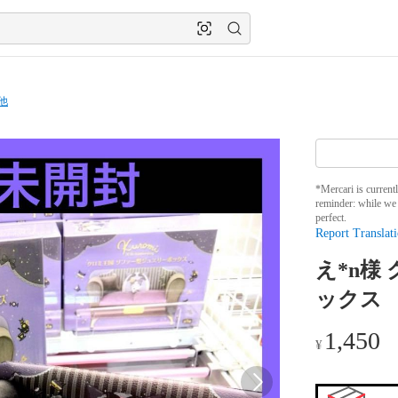
他
*Mercari is current
reminder: while we 
perfect.
Report Translati
え*n様
ックス
1,450
¥