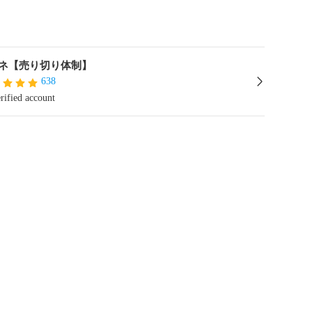
ネ【売り切り体制】
638
rified account