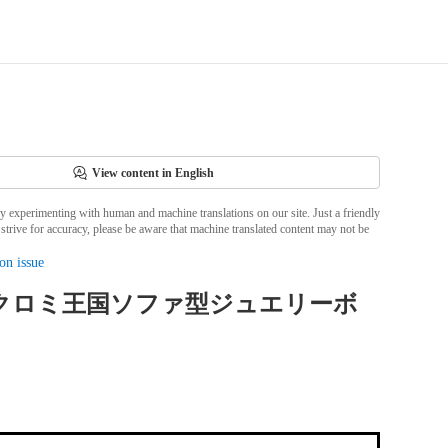
View content in English
ly experimenting with human and machine translations on our site. Just a friendly
strive for accuracy, please be aware that machine translated content may not be
on issue
 クロミ王国ソファ型ジュエリーボ