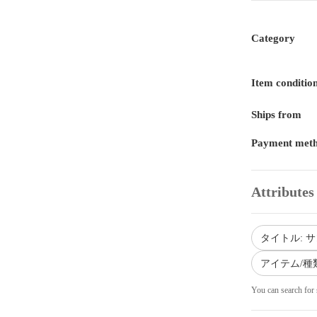
Category
Item conditio
Ships from
Payment met
Attributes
タイトル: 
アイテム/種
You can search for 