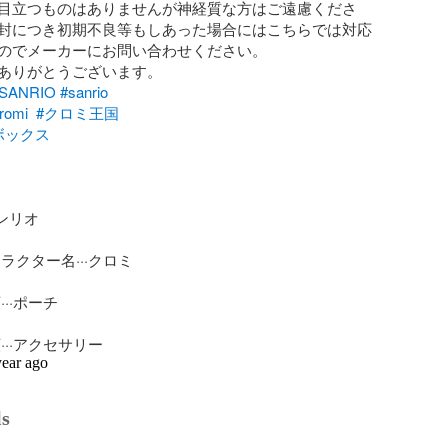
目立つものはありませんが神経質な方はご遠慮くださ
封につき初期不良等もしあった場合にはこちらでは対応
のでメーカーにお問い合わせください。

SANRIO
#sanrio
romi
#クロミ王国
ボックス
ンリオ

ラクター名···クロミ

··ポーチ

···アクセサリー
year ago
ls