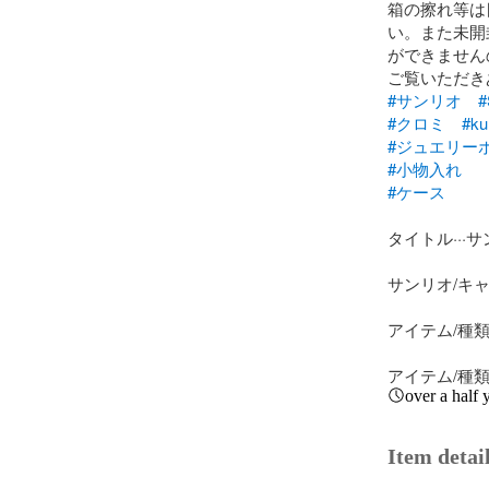
箱の擦れ等は
い。また未開
ができません
#サンリオ
#
#クロミ
#ku
#ジュエリー
#小物入れ
#ケース
タイトル···サ
サンリオ/キャ
アイテム/種類·
アイテム/種類
over a half 
Item detai