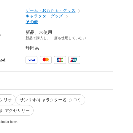
ゲーム・おもちゃ・グッズ
キャラクターグッズ
その他
新品、未使用
n
新品で購入し、一度も使用していない
静岡県
hod
サンリオ
サンリオ/キャラクター名: クロミ
類: アクセサリー
similar items.