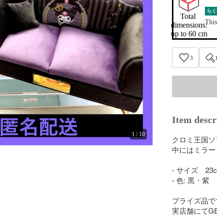
らく
Total 
This
dimensions:

up to 60 cm
3
Item descr
1
/
10
クロミ王国ソ
中にはミラー
- サイズ　23c
- 色: 黒・紫

プライズ品です
実店舗にてG