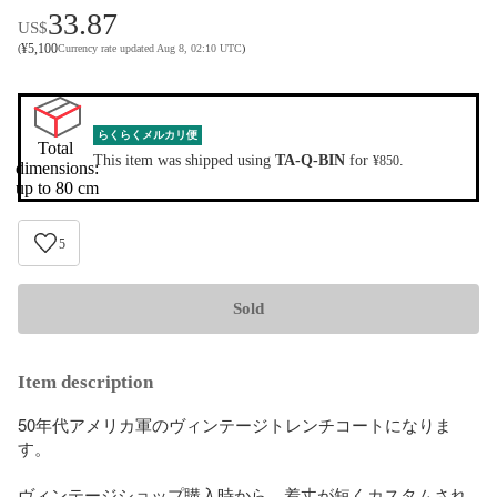
33.87
US$
¥
5,100
(
Currency rate updated Aug 8, 02:10 UTC
)
らくらくメルカリ便
Total 
This item was shipped using
TA-Q-BIN
for
.
¥850
dimensions:

up to 80 cm
5
Sold
Item description
50年代アメリカ軍のヴィンテージトレンチコートになりま
す。

ヴィンテージショップ購入時から、着丈が短くカスタムされ