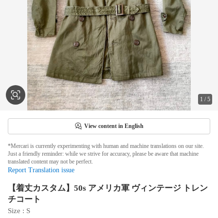
1
/
5
View content in English
*Mercari is currently experimenting with human and machine translations on our site.
Just a friendly reminder: while we strive for accuracy, please be aware that machine
translated content may not be perfect.
Report Translation issue
【着丈カスタム】50s アメリカ軍 ヴィンテージ トレン
チコート
Size
 : 
S