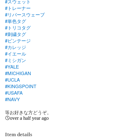
#スウェット
#トレーナー
#リバースウェーブ
#単色タグ
#トリコタグ
#刺繍タグ
#ビンテージ
#カレッジ
#イエール
#ミシガン
#YALE
#MICHIGAN
#UCLA
#KINGSPOINT
#USAFA
#NAVY
等お好きな方どうぞ。
over a half year ago
Item details