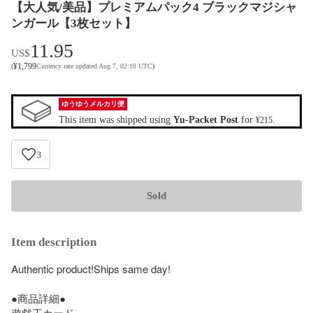
【大人気/美品】プレミアムパック4 ブラックマジシャ
ンガール【3枚セット】
11.95
US$
¥
1,799
(
Currency rate updated Aug 7, 02:10 UTC
)
ゆうゆうメルカリ便
This item was shipped using
Yu-Packet Post
for
.
¥215
3
Sold
Item description
Authentic product!Ships same day! 

●商品詳細●

遊戯王カード
