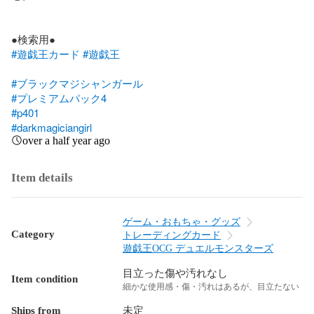
#遊戯王カード
#遊戯王
#ブラックマジシャンガール
#プレミアムパック4
#p401
#darkmagiciangirl
over a half year ago
Item details
ゲーム・おもちゃ・グッズ
Category
トレーディングカード
遊戯王OCG デュエルモンスターズ
目立った傷や汚れなし
Item condition
細かな使用感・傷・汚れはあるが、目立たない
Ships from
未定