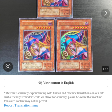
1
/
7
View content in English
*Mercari is currently experimenting with human and machine translations on our site.
Just a friendly reminder: while we strive for accuracy, please be aware that machine
translated content may not be perfect.
Report Translation issue