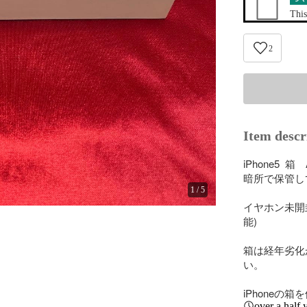
This
2
Item descr
iPhone5  
暗所で保管し
1
/
5
イヤホン未開
能)

箱は経年劣化
い。

iPhoneの
over a half 