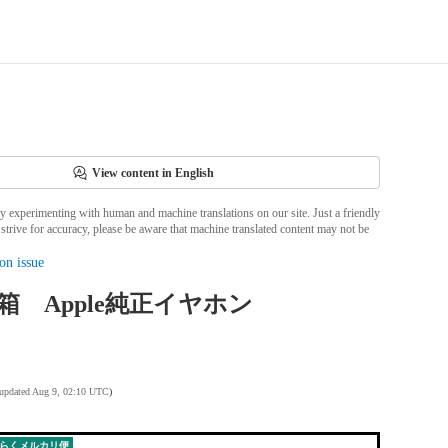
View content in English
ly experimenting with human and machine translations on our site. Just a friendly
strive for accuracy, please be aware that machine translated content may not be
on issue
e5 箱 Apple純正イヤホン
 updated Aug 9, 02:10 UTC
)
らくメルカリ便