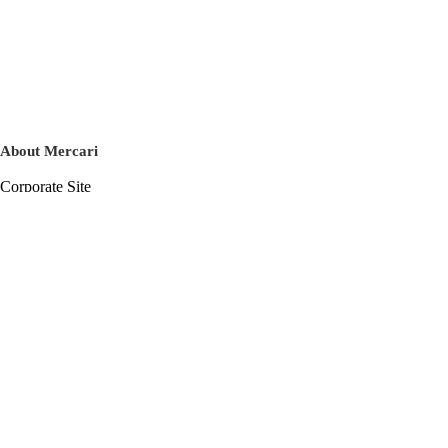
About Mercari
Corporate Site
Mercari Careers
Latest News
Official Blog
Press Kit
Mercari US
m department
Help
Help Center
Inquiry History List
Privacy Policy & Terms of Service
Terms of Service
Privacy Policy