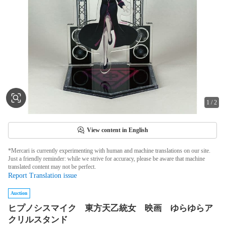
1
/
2
View content in English
*Mercari is currently experimenting with human and machine translations on our site.
Just a friendly reminder: while we strive for accuracy, please be aware that machine
translated content may not be perfect.
Report Translation issue
Auction
ヒプノシスマイク 東方天乙統女 映画 ゆらゆらア
クリルスタンド