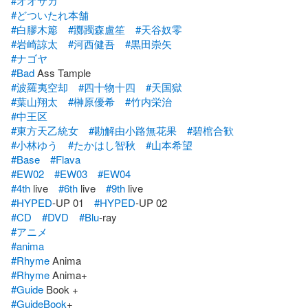
#オオサカ
#どついたれ本舗
#白膠木簓
#躑躅森盧笙
#天谷奴零
#岩崎諒太
#河西健吾
#黒田崇矢
#ナゴヤ
#Bad
#波羅夷空却
#四十物十四
#天国獄
#葉山翔太
#榊原優希
#竹内栄治
#中王区
#東方天乙統女
#勘解由小路無花果
#碧棺合歓
#小林ゆう
#たかはし智秋
#山本希望
#Base
#Flava
#EW02
#EW03
#EW04
#4th
 live　
#6th
 live　
#9th
#HYPED
-UP 01　
#HYPED
#CD
#DVD
#Blu
#アニメ
#anima
#Rhyme
#Rhyme
#Guide
#GuideBook