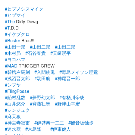
#ヒプノシスマイク
#ヒプマイ
#The
#T
#イケブクロ
#Buster
#山田一郎
#山田二郎
#山田三郎
#木村昴
#石谷春貴
#天﨑滉平
#ヨコハマ
#MAD
#碧棺左馬刻
#入間銃兎
#毒島メイソン理鶯
#浅沼晋太郎
#駒田航
#神尾晋一郎
#シブヤ
#FlingPosse
#飴村乱数
#夢野幻太郎
#有栖川帝統
#白井悠介
#斉藤壮馬
#野津山幸宏
#シンジュク
#麻天狼
#神宮寺寂雷
#伊弉冉一二三
#観音坂独歩
#速水奨
#木島隆一
#伊東健人