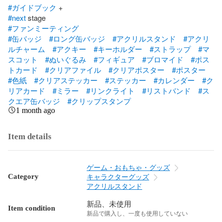
#ガイドブック
#next
#ファンミーティング
#缶バッジ
#ロング缶バッジ
#アクリルスタンド
#アクリ
ルチャーム
#アクキー
#キーホルダー
#ストラップ
#マ
スコット
#ぬいぐるみ
#フィギュア
#ブロマイド
#ポス
トカード
#クリアファイル
#クリアポスター
#ポスター
#色紙
#クリアステッカー
#ステッカー
#カレンダー
#ク
リアカード
#ミラー
#リンクライト
#リストバンド
#ス
クエア缶バッジ
#クリップスタンプ
1 month ago
Item details
ゲーム・おもちゃ・グッズ
Category
キャラクターグッズ
アクリルスタンド
新品、未使用
Item condition
新品で購入し、一度も使用していない