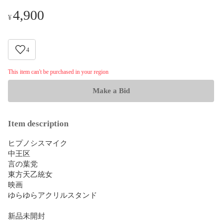
4,900
¥
4
This item can't be purchased in your region
Make a Bid
Item description
ヒプノシスマイク　

中王区

言の葉党

東方天乙統女

映画

ゆらゆらアクリルスタンド

新品未開封
