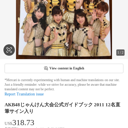
1
/
2
View content in English
*Mercari is currently experimenting with human and machine translations on our site.
Just a friendly reminder: while we strive for accuracy, please be aware that machine
translated content may not be perfect.
Report Translation issue
AKB48じゃんけん大会公式ガイドブック 2011 12名直
筆サイン入り
318.73
US$