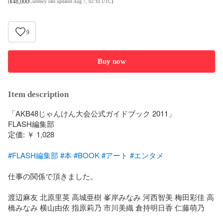
¥
48,000
(
Currency rate updated Aug 7, 02:10 UTC
)
9
Buy now
Item description
「AKB48じゃんけん大会公式ガイドブック 2011」

FLASH編集部

定価: ￥ 1,028

#FLASH編集部
#本
#BOOK
#アート
#エンタメ
仕事の関係で頂きました。

渡辺麻友 北原里英 高城亜樹 峯岸みなみ 河西智美 梅田彩佳 高
橋みなみ 横山由依 指原莉乃 市川美織 倉持明日香 仁藤萌乃 
