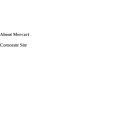
About Mercari
Corporate Site
Mercari Careers
Latest News
Official Blog
Press Kit
Mercari US
m department
Help
Help Center
Inquiry History List
Privacy Policy & Terms of Service
Terms of Service
Privacy Policy
Cookie Policy
Basic Policy on the Management of Personal Data Security