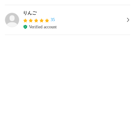
りんご
35
Verified account