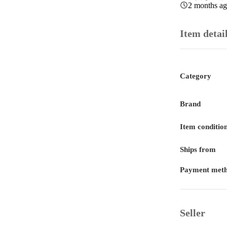
2 months a
Item detai
Category
Brand
Item conditio
Ships from
Payment met
Seller