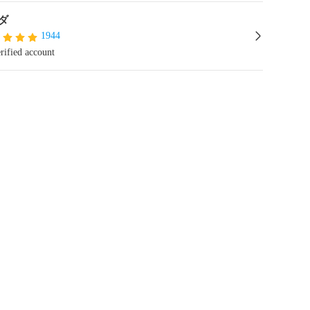
ダ
1944
rified account