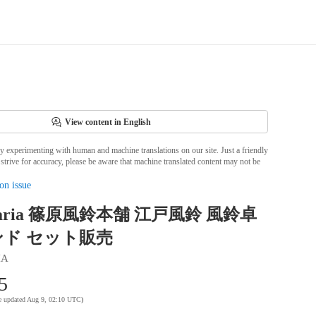
View content in English
ly experimenting with human and machine translations on our site. Just a friendly
strive for accuracy, please be aware that machine translated content may not be
on issue
maria 篠原風鈴本舗 江戸風鈴 風鈴卓
ド セット販売
IA
5
te updated Aug 9, 02:10 UTC
)