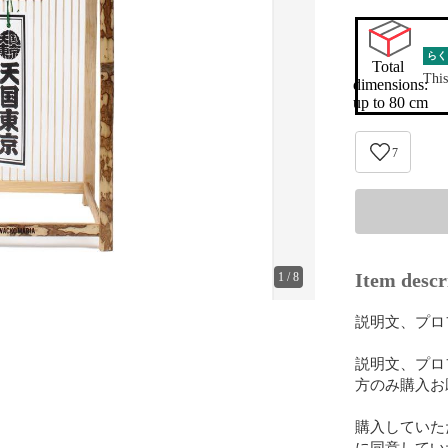
らく
Total 
This
dimensions:

up to 80 cm
7
Item descr
1
/
8
説明文、プロ
説明文、プロ
方のみ購入お
購入していた
に同意してい