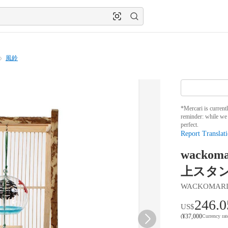
風鈴
*Mercari is current
reminder: while we 
perfect.
Report Translati
wacko
上スタン
WACKOMAR
246.0
US$
¥
37,000
(
Currency ra