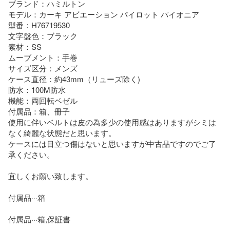
ブランド：ハミルトン

モデル：カーキ アビエーション パイロット パイオニア

型番：H76719530

文字盤色：ブラック

素材：SS

ムーブメント：手巻

サイズ区分：メンズ

ケース直径：約43mm（リューズ除く)

防水：100M防水

機能：両回転ベゼル

付属品：箱、冊子

使用に伴いベルトは皮の為多少の使用感はありますがシミは
なく綺麗な状態だと思います。

ケースには目立つ傷はないと思いますが中古品ですのでご了
承ください。

宜しくお願い致します。

付属品···箱

付属品···箱,保証書
