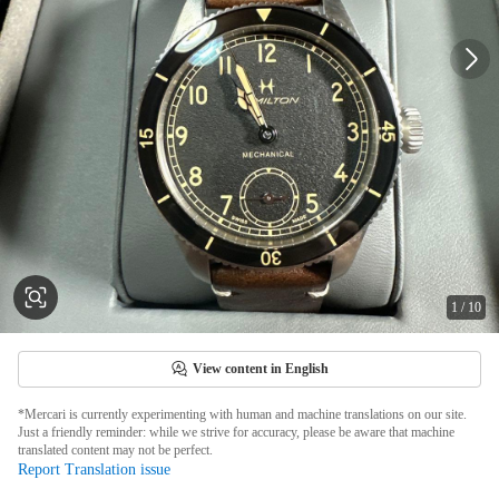
1
/
10
View content in English
*Mercari is currently experimenting with human and machine translations on our site.
Just a friendly reminder: while we strive for accuracy, please be aware that machine
translated content may not be perfect.
Report Translation issue