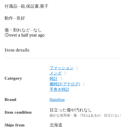
付属品···箱,保証書,冊子

動作···良好

傷・割れなど···なし
over a half year ago
Item details
ファッション
メンズ
Category
時計
腕時計(アナログ)
手巻き時計
Brand
Hamilton
目立った傷や汚れなし
Item condition
細かな使用感・傷・汚れはあるが、目立たない
Ships from
北海道