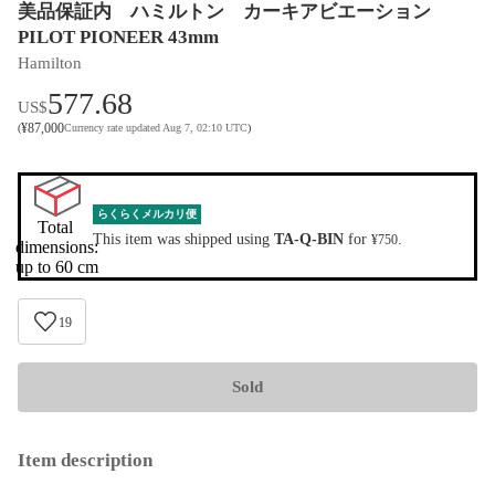
美品保証内 ハミルトン カーキアビエーション
PILOT PIONEER 43mm
Hamilton
577.68
US$
¥
87,000
(
Currency rate updated Aug 7, 02:10 UTC
)
らくらくメルカリ便
Total 
This item was shipped using
TA-Q-BIN
for
.
¥750
dimensions:

up to 60 cm
19
Sold
Item description