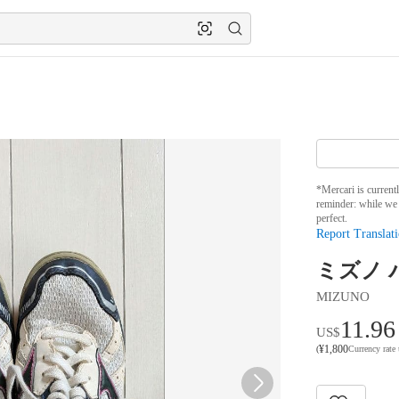
*Mercari is current
reminder: while we 
perfect.
Report Translati
ミズノ
MIZUNO
11.96
US$
¥
1,800
(
Currency rate