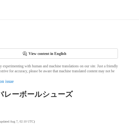
View content in English
ly experimenting with human and machine translations on our site. Just a friendly
strive for accuracy, please be aware that machine translated content may not be
on issue
 バレーボールシューズ
 updated Aug 7, 02:10 UTC
)