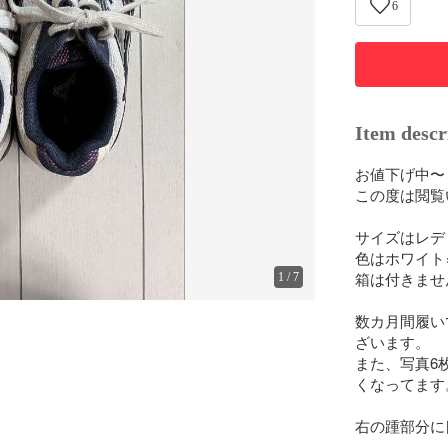
6
Item descr
お値下げ中〜

この度は閲覧
サイズはレディ
色はホワイト
箱は付きませ
1
/
7
数カ月間履い
ざいます。

また、写真6
くなってます。
右の踵部分に