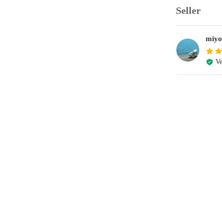
Seller
miyo
Ve