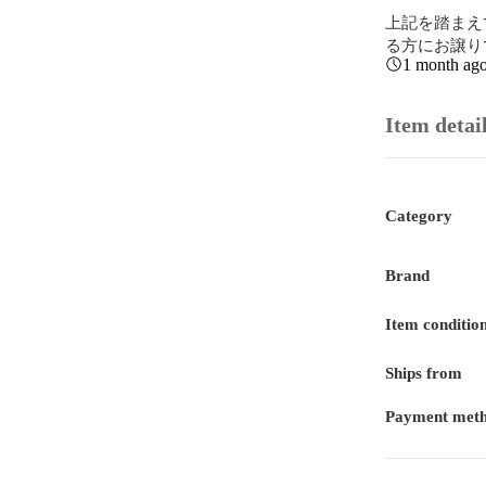
上記を踏まえ
る方にお譲り
1 month ag
Item detai
Category
Brand
Item conditio
Ships from
Payment met