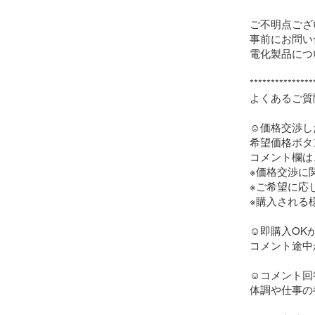
ご不明点ござ
事前にお問い
電化製品につ
***************
よくあるご質問
☺︎価格交渉し
希望価格ボタ
コメント欄は
※価格交渉に
※ご希望に応
※購入される
‪︎‬‪︎☺︎即購入OKか
コメント途中
‪︎‬‪︎☺︎コメン
体調や仕事の