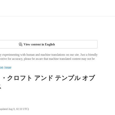
View content in English
ly experimenting with human and machine translations on our site. Just a friendly
strive for accuracy, please be aware that machine translated content may not be
on issue
ララ・クロフト アンド テンプル オブ
ス
 updated Aug 9, 02:10 UTC
)