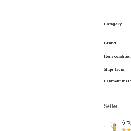
Category
Brand
Item conditio
Ships from
Payment met
Seller
うつ