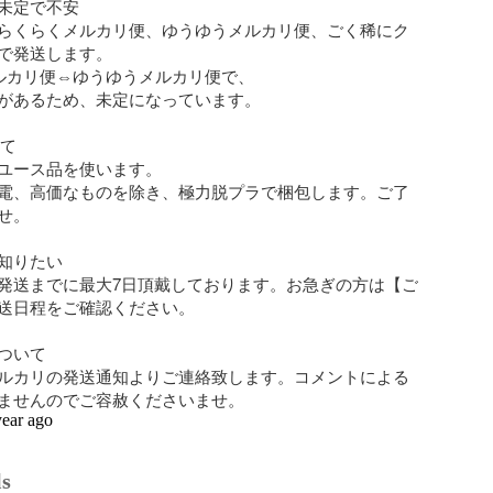
法が未定で不安

らくらくメルカリ便、ゆうゆうメルカリ便、ごく稀にク
で発送します。

ルカリ便⇔ゆうゆうメルカリ便で、

があるため、未定になっています。

て

ユース品を使います。

電、高価なものを除き、極力脱プラで梱包します。ご了
。

知りたい

発送までに最大7日頂戴しております。お急ぎの方は【ご
送日程をご確認ください。

ついて

ルカリの発送通知よりご連絡致します。コメントによる
ませんのでご容赦くださいませ。
year ago
ls