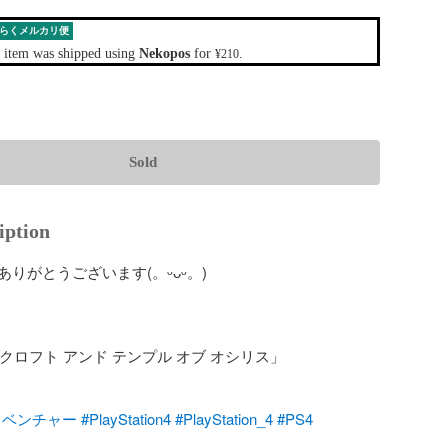
らくメルカリ便
 item was shipped using
Nekopos
for
.
¥210
Sold
iption
りがとうございます(。ᵕᴗᵕ。)

・クロフト アンド テンプル オブ オシリス」

ドベンチャー
#PlayStation4
#PlayStation_4
#PS4