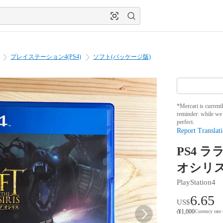
プレイステーション4(PS4)
ソフト(パッケージ版)
*Mercari is current
reminder: while we 
perfect.
Report Translati
PS4 
オシリ
PlayStation4
6.65
US$
¥
1,000
(
Currency rate