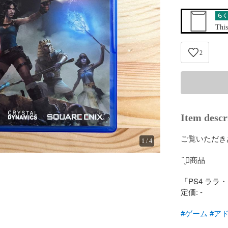
らく
This
2
Item descr
ご覧いただきあ
1
/
4
¨̮⃝商品

「PS4 ララ
定価: -

#ゲーム
#ア