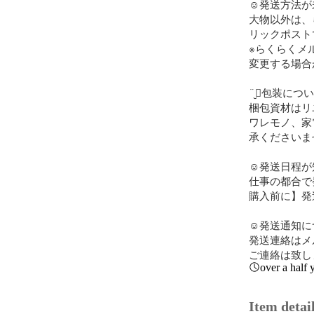
‪︎‬‪︎☺︎発送方
大物以外は、
リックポスト
※らくらくメ
変更する場合
¨̮⃝包装につい
梱包資材はリ
ワレモノ、家
承くださいませ
☺︎発送日程が
仕事の都合で
購入前に】発
☺︎発送通知に
発送連絡はメ
ご連絡は致し
over a half 
Item detai