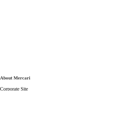
About Mercari
Corporate Site
Mercari Careers
Latest News
Official Blog
Press Kit
Mercari US
m department
Help