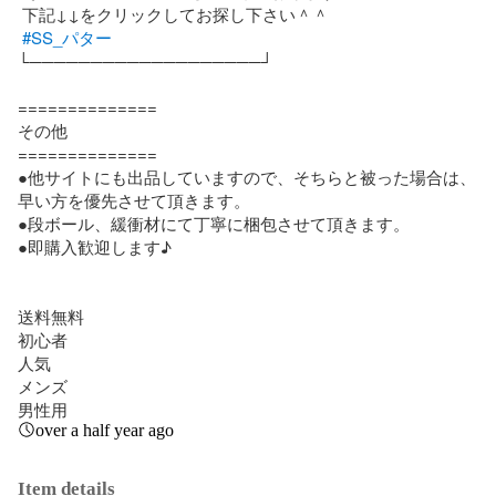
 下記↓↓をクリックしてお探し下さい＾＾

#SS_パター
└───────────────────┘

==============

その他

==============

●他サイトにも出品していますので、そちらと被った場合は、
早い方を優先させて頂きます。

●段ボール、緩衝材にて丁寧に梱包させて頂きます。

●即購入歓迎します♪

送料無料

初心者

人気

メンズ

男性用
over a half year ago
Item details