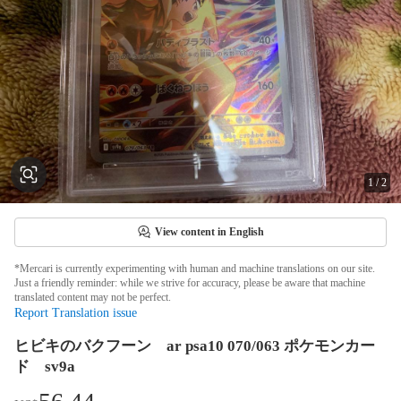
1
/
2
View content in English
*Mercari is currently experimenting with human and machine translations on our site.
Just a friendly reminder: while we strive for accuracy, please be aware that machine
translated content may not be perfect.
Report Translation issue
ヒビキのバクフーン ar psa10 070/063 ポケモンカー
ド sv9a