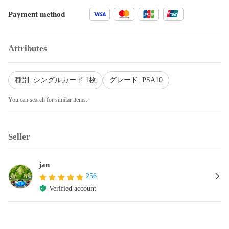
Payment method
Attributes
種別: シングルカード 1枚
グレード: PSA10
You can search for similar items.
Seller
jan
256
Verified account