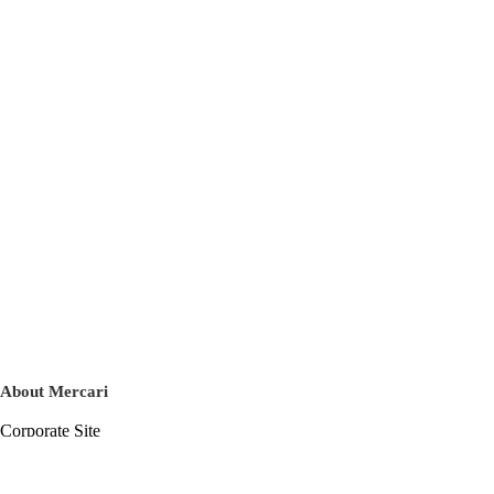
About Mercari
Corporate Site
Mercari Careers
Latest News
Official Blog