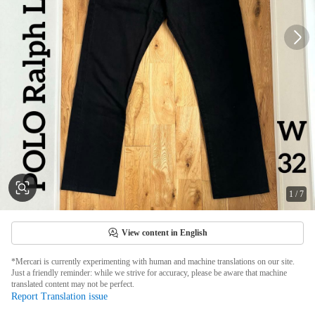
1
/
7
View content in English
*Mercari is currently experimenting with human and machine translations on our site.
Just a friendly reminder: while we strive for accuracy, please be aware that machine
translated content may not be perfect.
Report Translation issue