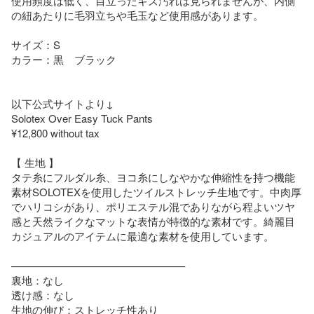
使用頻度は低く、目立ったキズ汚れは見られませんが、内側
の紐あたりに毛羽立ちや毛玉など使用感があります。

サイズ：S

カラー：黒　ブラック

以下公式サイトより↓

Solotex Over Easy Tuck Pants

¥12,800 without tax

【 生地 】

タテ糸にフルダル糸、ヨコ糸にしなやかな伸縮性を持つ機能
素材SOLOTEXを使用したツイルストレッチ生地です。中肉厚
でハリコシがあり、ポリエステル混でありながら程よいツヤ
感と天然ライクなマットな表情が特徴的な素材です。綺麗目
カジュアルのアイテムに最適な素材を使用しています。

————————————————–

裏地：なし

透け感：なし

生地の伸び：ストレッチ性あり
