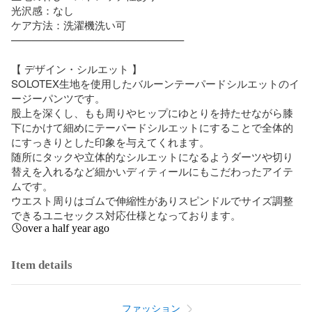
光沢感：なし

ケア方法：洗濯機洗い可

————————————————–

【 デザイン・シルエット 】

SOLOTEX生地を使用したバルーンテーパードシルエットのイ
ージーパンツです。

股上を深くし、もも周りやヒップにゆとりを持たせながら膝
下にかけて細めにテーパードシルエットにすることで全体的
にすっきりとした印象を与えてくれます。

随所にタックや立体的なシルエットになるようダーツや切り
替えを入れるなど細かいディティールにもこだわったアイテ
ムです。

ウエスト周りはゴムで伸縮性がありスピンドルでサイズ調整
できるユニセックス対応仕様となっております。
over a half year ago
Item details
ファッション