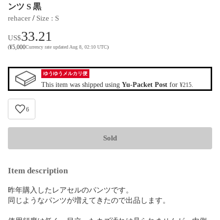
ンツ S 黒
 / 
rehacer
Size
 : 
S
33.21
US$
¥
5,000
(
Currency rate updated Aug 8, 02:10 UTC
)
ゆうゆうメルカリ便
This item was shipped using
Yu-Packet Post
for
.
¥215
6
Sold
Item description
昨年購入したレアセルのパンツです。

同じようなパンツが増えてきたので出品します。
