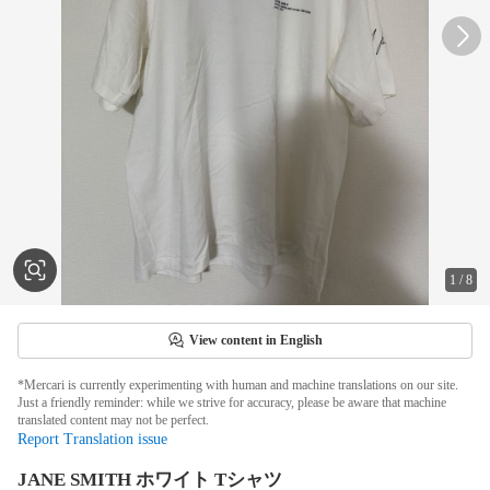
1
/
8
View content in English
*Mercari is currently experimenting with human and machine translations on our site.
Just a friendly reminder: while we strive for accuracy, please be aware that machine
translated content may not be perfect.
Report Translation issue
JANE SMITH ホワイト Tシャツ