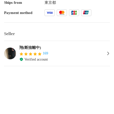
Ships from
東京都
Payment method
Seller
翔(断捨離中)
169
Verified account