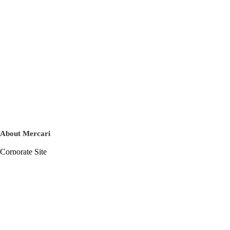
About Mercari
Corporate Site
Mercari Careers
Latest News
Official Blog
Press Kit
Mercari US
m department
Help