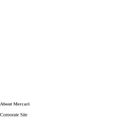
About Mercari
Corporate Site
Mercari Careers
Latest News
Official Blog