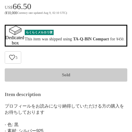
66.50
US$
¥
10,000
(
Currency rate updated Aug 9, 02:10 UTC
)
らくらくメルカリ便
Dedicated 
This item was shipped using
TA-Q-BIN Compact
for
.
¥450
box
5
Sold
Item description
プロフィールをお読みになり納得していただける方の購入を
お待ちしております

- 色: 黒

- 素材: シルバー925
