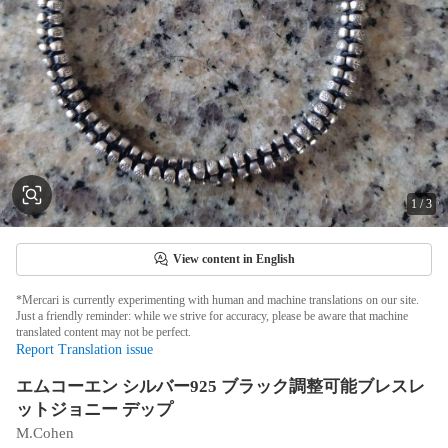
1
/
3
View content in English
*Mercari is currently experimenting with human and machine translations on our site.
Just a friendly reminder: while we strive for accuracy, please be aware that machine
translated content may not be perfect.
Report Translation issue
エムコーエン シルバー925 ブラック調整可能ブレスレ
ットジョニー デップ
M.Cohen