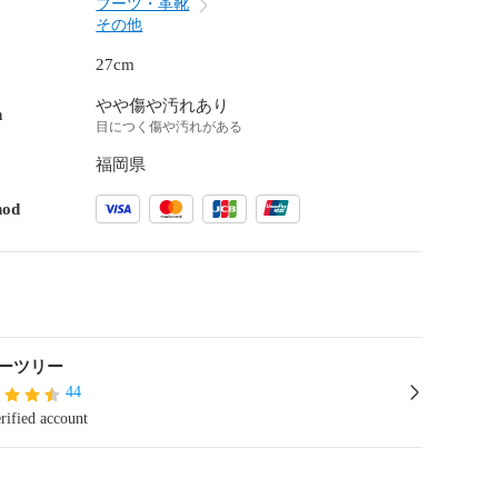
ブーツ・革靴
その他
27cm
やや傷や汚れあり
n
目につく傷や汚れがある
福岡県
hod
ーツリー
44
rified account