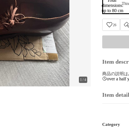
Total 
This
dimensions:

up to 80 cm
26
Item descr
商品の説明は
over a half 
1
/
4
Item detai
Category