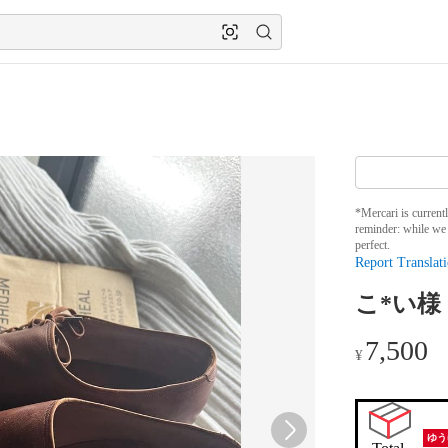
*Mercari is current
reminder: while we 
perfect.
Report Translati
こ*い様 50
7,500
¥
ゆう