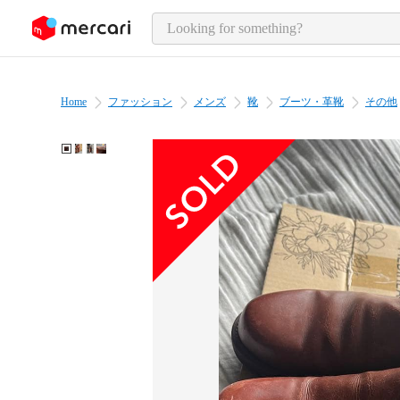
o page content
Home
ファッション
メンズ
靴
ブーツ・革靴
その他