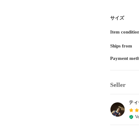
サイズ
Item conditio
Ships from
Payment met
Seller
ティ
Ve