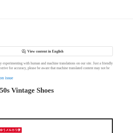
View content in English
ly experimenting with human and machine translations on our site. Just a friendly
strive for accuracy, please be aware that machine translated content may not be
on issue
s Vintage Shoes
ゆうメルカリ便