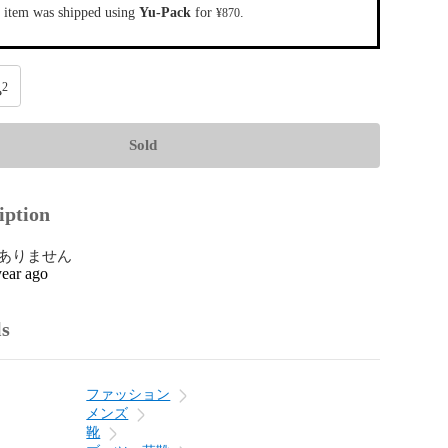
 item was shipped using
Yu-Pack
for
.
¥870
2
Sold
iption
ありません
year ago
ls
ファッション
メンズ
靴