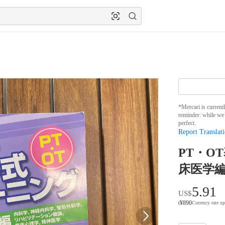
*Mercari is current
reminder: while we 
perfect.
Report Translati
PT・O
床医学編
5.91
US$
¥
890
(
Currency rate u