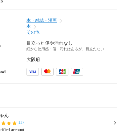
ls
本・雑誌・漫画
本
その他
目立った傷や汚れなし
n
細かな使用感・傷・汚れはあるが、目立たない
大阪府
hod
ちゃん
117
rified account