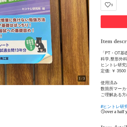
9
Item descr
「PT・OT基
科学,整形外科
ヒントレ研究所
定価: ￥ 3500

1
/
3
使用済み

数箇所マーカ
ご理解ある方
#ヒントレ研
over a half 