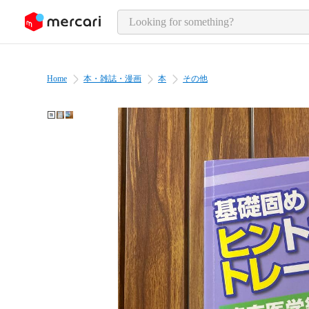
o page content
Home
本・雑誌・漫画
本
その他