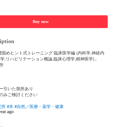
Buy now
iption
礎固めヒント式トレーニング 臨床医学編 (内科学,神経内
学,リハビリテーション概論,臨床心理学,精神医学)」



ー引いた箇所あり

のみご検討ください

究所
#本
#自然／医療・薬学・健康
year ago