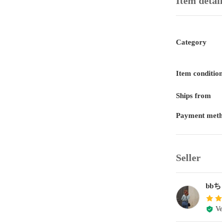
Item detai
Category
Item conditio
Ships from
Payment met
Seller
bb
Ve