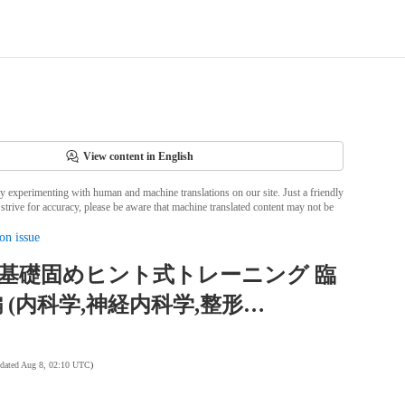
View content in English
ly experimenting with human and machine translations on our site. Just a friendly
strive for accuracy, please be aware that machine translated content may not be
on issue
T基礎固めヒント式トレーニング 臨
 (内科学,神経内科学,整形…
pdated Aug 8, 02:10 UTC
)