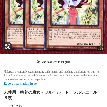
1
/
3
View content in English
*Mercari is currently experimenting with human and machine translations on our site.
Just a friendly reminder: while we strive for accuracy, please be aware that machine
translated content may not be perfect.
Report Translation issue
未使用 時花の魔女－フルール・ド・ソルシエール
３枚