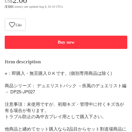
2.00
US$
¥
300
(
Currency rate updated Aug 8, 02:10 UTC
)
Like
Buy now
Item description
※：即購入・無言購入ＯＫです。(個別専用商品は除く)

商品シリーズ： デュエリストパック －疾風のデュエリスト編
－ DP25-JP027

注意事項：未使用ですが、初期キズ・管理中に付くキズ当が
有る場合が有ります。

トラブル防止の為中古プレイ用として購入下さい。

他商品と纏めてセット購入なら2品目からセット割道場商品に