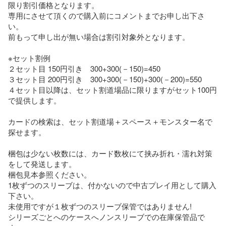
限り割引価格となります。

専用にさせて頂くので購入前にコメントまでお申し出下さ
い。

前もって申し出が無い場合は割引対象外となります。

※セット割例

２セット目 150円引き　300+300(－150)=450

３セット目 200円引き　300+300(－150)+300(－200)=550 

４セット目以降は、セット割道場品に限りますがセット100円
で提供します。

カードの検索は、セット割道場＋スペース＋モンスター名で
探せます。

梱包は少ない枚数には、カード数枚にて挟み折れ・濡れ対策
をして発送します。

梱包見本参照ください。

1枚ずつのスリーブは、付かないので中古プレイ用として購入
下さい。

未使用ですが１枚ずつのスリーブ保管ではありません!

シリーズごとへのケースへノンスリーブでの在庫保管品で