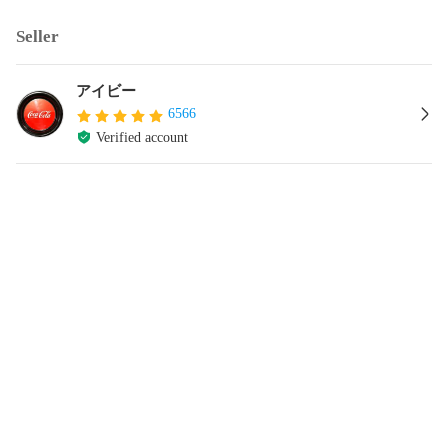
Seller
アイビー
6566
Verified account