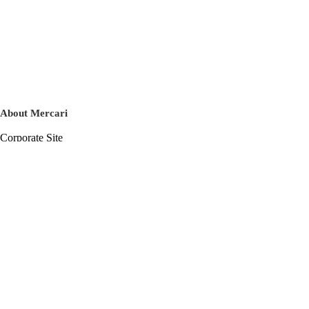
About Mercari
Corporate Site
Mercari Careers
Latest News
Official Blog
Press Kit
Mercari US
m department
Help
Help Center
Inquiry History List
Privacy Policy & Terms of Service
Terms of Service