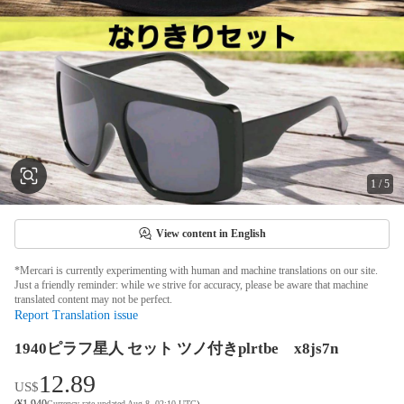
1
/
5
View content in English
*Mercari is currently experimenting with human and machine translations on our site.
Just a friendly reminder: while we strive for accuracy, please be aware that machine
translated content may not be perfect.
Report Translation issue
1940ピラフ星人 セット ツノ付きplrtbe x8js7n
12.89
US$
¥
1,940
(
Currency rate updated Aug 8, 02:10 UTC
)