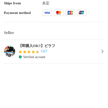
Ships from
未定
Payment method
Seller
【即購入OK‼️】ピラフ
1327
Verified account