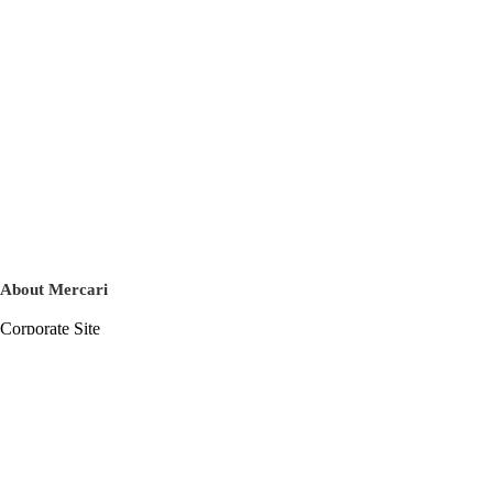
About Mercari
Corporate Site
Mercari Careers
Latest News
Official Blog
Press Kit
Mercari US
m department
Help