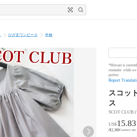
ス
ひざ丈ワンピース
半袖
*Mercari is current
reminder: while we 
perfect.
Report Translati
スコット
ス
 /
SCOT CLUB
15.83
US$
¥
2,380
(
Currency rate