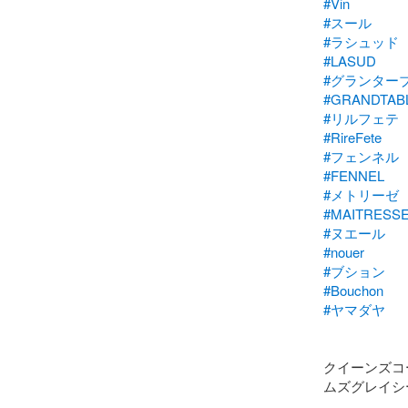
#Vin
#スール
#ラシュッド
#LASUD
#グランター
#GRANDTAB
#リルフェテ
#RireFete
#フェンネル
#FENNEL
#メトリーゼ
#MAITRESS
#ヌエール
#nouer
#ブション
#Bouchon
#ヤマダヤ
クイーンズコ
ムズグレイシ