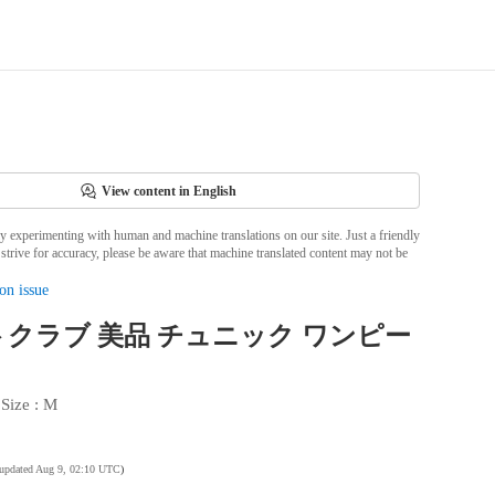
View content in English
ly experimenting with human and machine translations on our site. Just a friendly
strive for accuracy, please be aware that machine translated content may not be
on issue
クラブ 美品 チュニック ワンピー
 
Size
 : 
M
 updated Aug 9, 02:10 UTC
)