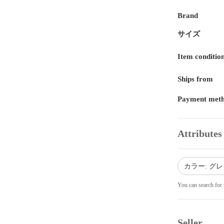
Brand
サイズ
Item conditio
Ships from
Payment met
Attributes
カラー: グ
You can search for 
Seller