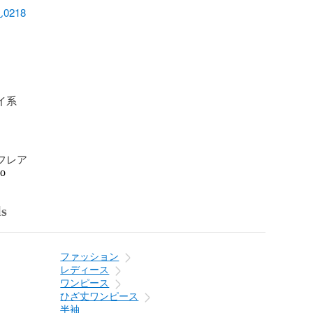
0218
イ系

.フレア
go
ls
ファッション
レディース
ワンピース
ひざ丈ワンピース
半袖