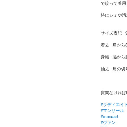
で絞って着用
特にシミや汚
サイズ表記   9
着丈   肩から8
身幅   脇から脇
袖丈   肩の切
質問なければ
#ラディエイ
#マンサール
#mansart
#ヴァン