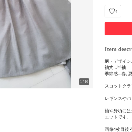
4
Item descr
柄・デザイン..
袖丈...半袖

季節感...春, 夏,
1
/
10
スコットクラ
レギンスやパ
袖や身頃には
エットです。

画像4枚目後