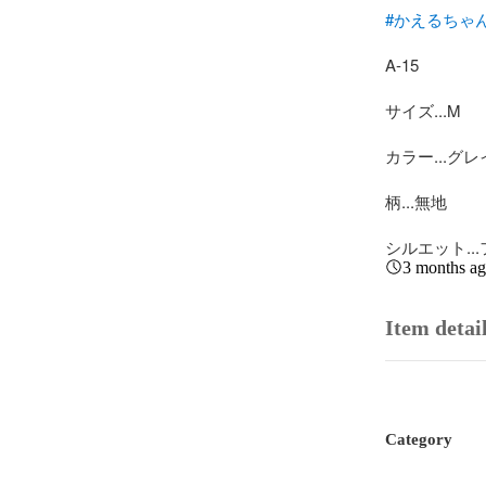
#かえるちゃん
A-15

サイズ...M

カラー...グレ
柄...無地

シルエット..
3 months a
Item detai
Category