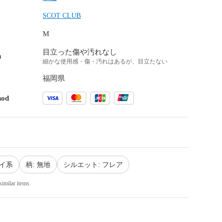
SCOT CLUB
M
目立った傷や汚れなし
n
細かな使用感・傷・汚れはあるが、目立たない
福岡県
hod
レイ系
柄: 無地
シルエット: フレア
similar items.