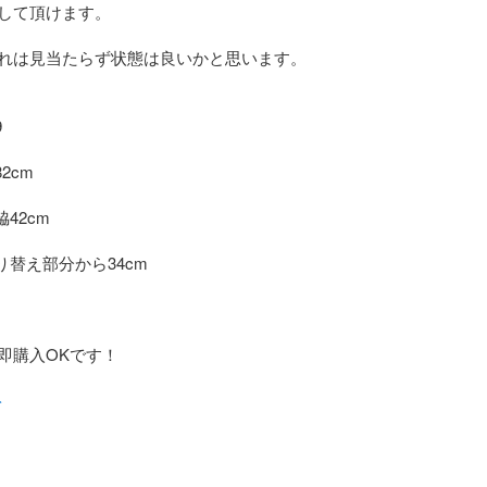
して頂けます。

れは見当たらず状態は良いかと思います。



2cm

42cm

り替え部分から34cm

即購入OKです！

ト