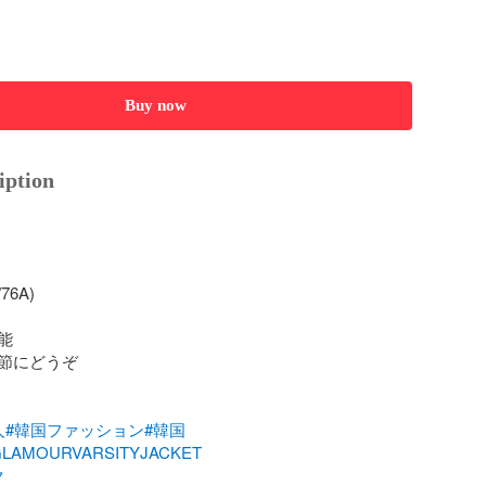
Buy now
iption
6A)



節にどうぞ

人
#韓国ファッション
#韓国
GLAMOURVARSITYJACKET
ク