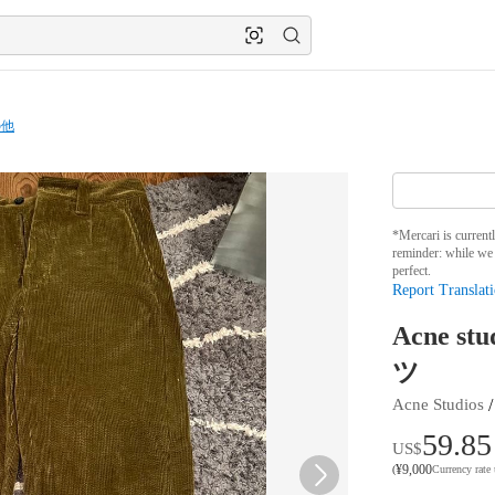
の他
*Mercari is current
reminder: while we 
perfect.
Report Translati
Acne s
ツ
 /
Acne Studios
59.85
US$
¥
9,000
(
Currency rate