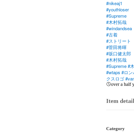
#nikeaj1
#youthloser
#Supreme
#木村拓哉
#windandsea
#古着
#ストリート
#菅田将暉
#坂口健太郎
#木村拓哉
#Supreme
#
#wtaps
#ロン
クスロゴ
#va
over a half 
Item detai
Category