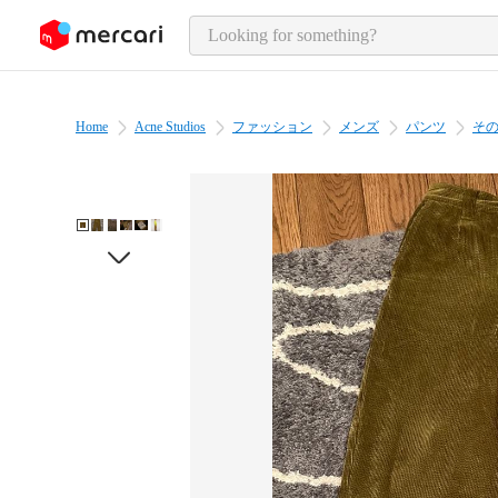
o page content
Home
Acne Studios
ファッション
メンズ
パンツ
そ