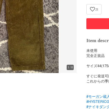
21
Item descr
未使用

完全正規品

サイズ44(175/7
1
/
8
すぐに発送可能
これからの季
#モーガン蔵
#HYSTERIC
#ナイキダン