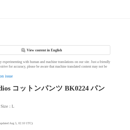
View content in English
ly experimenting with human and machine translations on our site. Just a friendly
strive for accuracy, please be aware that machine translated content may not be
on issue
tudios コットンパンツ BK0224 パン
 
Size
 : 
L
 updated Aug 5, 02:10 UTC
)