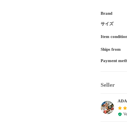
Brand
サイズ
Item conditio
Ships from
Payment met
Seller
AD
Ve