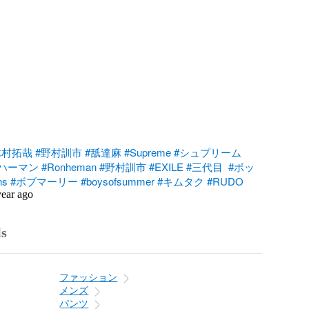
木村拓哉
#野村訓市
#舐達麻
#Supreme
#シュプリーム
ハーマン
#Ronheman
#野村訓市
#EXILE
#三代目
#ボッ
ns
#ボブマーリー
#boysofsummer
#キムタク
#RUDO
year ago
ls
ファッション
メンズ
パンツ