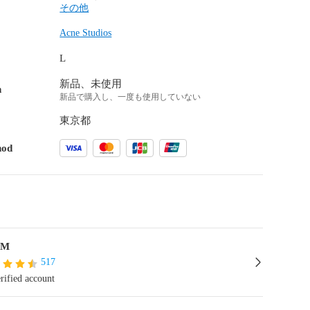
その他
Acne Studios
L
新品、未使用
n
新品で購入し、一度も使用していない
東京都
hod
AM
517
rified account