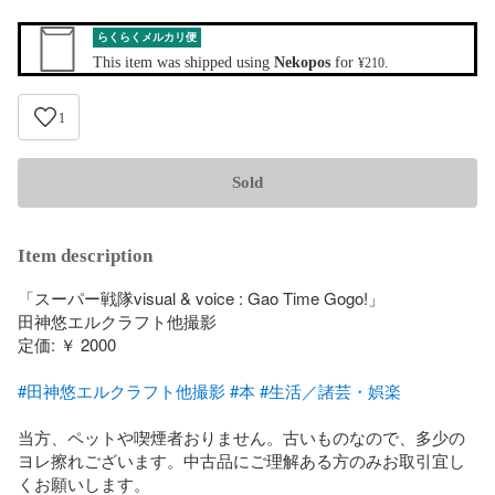
らくらくメルカリ便
This item was shipped using
Nekopos
for
.
¥210
1
Sold
Item description
「スーパー戦隊visual & voice : Gao Time Gogo!」

田神悠エルクラフト他撮影

定価: ￥ 2000

#田神悠エルクラフト他撮影
#本
#生活／諸芸・娯楽
当方、ペットや喫煙者おりません。古いものなので、多少の
ヨレ擦れございます。中古品にご理解ある方のみお取引宜し
くお願いします。
