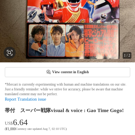
1
/
2
View content in English
*Mercari is currently experimenting with human and machine translations on our site.
Just a friendly reminder: while we strive for accuracy, please be aware that machine
translated content may not be perfect.
Report Translation issue
帯付 スーパー戦隊visual & voice : Gao Time Gogo!
6.64
US$
¥
1,000
(
Currency rate updated Aug 7, 02:10 UTC
)