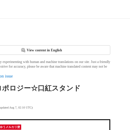
View content in English
ly experimenting with human and machine translations on our site. Just a friendly
strive for accuracy, please be aware that machine translated content may not be
on issue
ロポロジー☆口紅スタンド
 updated Aug 7, 02:10 UTC
)
ゆうメルカリ便