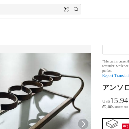
*Mercari is current
reminder: while we 
perfect.
Report Translati
アンソ
15.94
US$
¥
2,400
(
Currency rate
ゆう