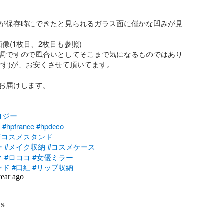
が保存時にできたと見られるガラス面に僅かな凹みが見
像(1枚目、2枚目も参照)

調ですので風合いとしてそこまで気になるものではあり
です)が、お安くさせて頂いてます。

お届けします。

ロジー
y
#hpfrance
#hpdeco
#コスメスタンド
ー
#メイク収納
#コスメケース
ク
#ロココ
#女優ミラー
ンド
#口紅
#リップ収納
year ago
ls