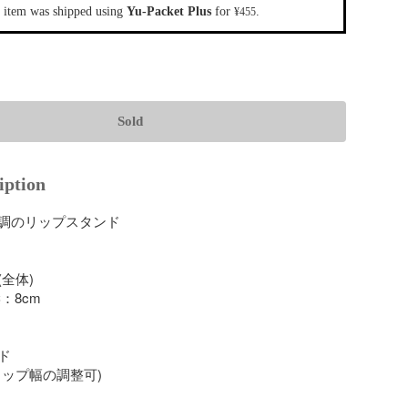
 item was shipped using
Yu-Packet Plus
for
.
¥455
Sold
iption
調のリップスタンド

全体)

：8cm



ップ幅の調整可)
