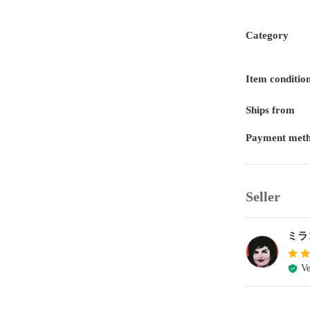
Category
Item conditio
Ships from
Payment met
Seller
ミラ
Ve