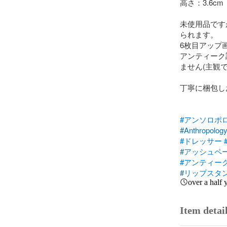
高さ：3.6cm

未使用品です
られます。

6枚目アップ画
アンティーク
ません(主観
丁寧に梱包し
#アンソロポ
#Anthropolog
#ドレッサー
#アッシュペ
#アンティー
#リップスタ
over a half 
Item detai