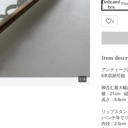
Dedicated 
This
box
4
Item descr
アンティーク
6本収納可能

1
/
6
脚含む最大幅(
横：21cm   縦
高さ：5.6cm

リップスタンド
(ペンチ等でリ
内径：2.5cm
