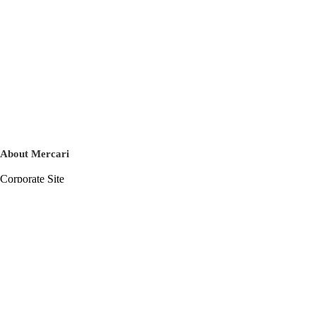
About Mercari
Corporate Site
Mercari Careers
Latest News
Official Blog
Press Kit
Mercari US
m department
Help
Help Center
Inquiry History List