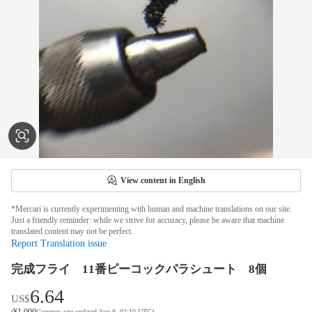
View content in English
*Mercari is currently experimenting with human and machine translations on our site.
Just a friendly reminder: while we strive for accuracy, please be aware that machine
translated content may not be perfect.
Report Translation issue
完成フライ 11番ピーコックパラシュート 8個
6.64
US$
¥
1,000
(
Currency rate updated Aug 8, 02:10 UTC
)