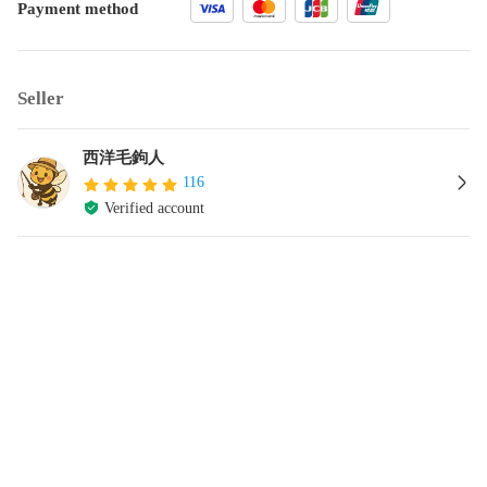
Payment method
Seller
西洋毛鉤人
116
Verified account