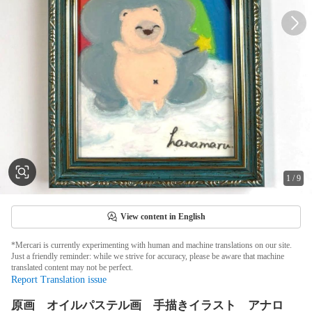
1
/
9
View content in English
*Mercari is currently experimenting with human and machine translations on our site.
Just a friendly reminder: while we strive for accuracy, please be aware that machine
translated content may not be perfect.
Report Translation issue
原画 オイルパステル画 手描きイラスト アナロ