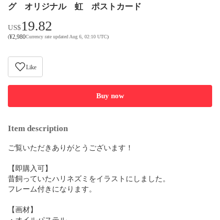
グ オリジナル 虹 ポストカード
19.82
US$
¥
2,980
(
Currency rate updated Aug 6, 02:10 UTC
)
Like
Buy now
Item description
ご覧いただきありがとうございます！

【即購入可】

昔飼っていたハリネズミをイラストにしました。

フレーム付きになります。

【画材】

・オイルパステル
