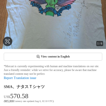
1
/
6
View content in English
*Mercari is currently experimenting with human and machine translations on our site.
Just a friendly reminder: while we strive for accuracy, please be aware that machine
translated content may not be perfect.
Report Translation issue
SMA、ナタスＴシャツ
570.58
US$
¥
85,800
(
Currency rate updated Aug 6, 02:10 UTC
)