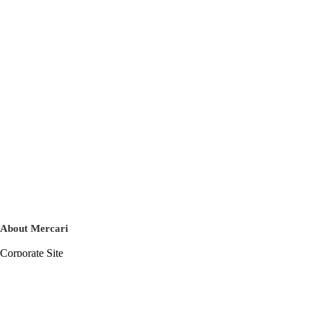
About Mercari
Corporate Site
Mercari Careers
Latest News
Official Blog
Press Kit