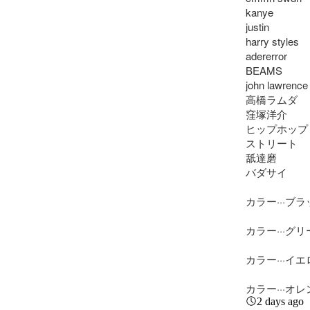
kanye

justin

harry styles

adererror

BEAMS

john lawrence s
高橋ラムダ

窪塚洋介

ヒップホップ

ストリート

舐達磨

バダサイ

カラー···ブラ
カラー···グリ
カラー···イエ
カラー···オ
2 days ago