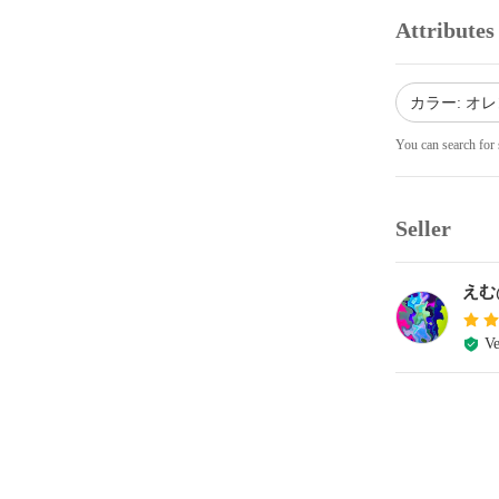
Attributes
カラー: オ
You can search for 
Seller
えむ
Ve