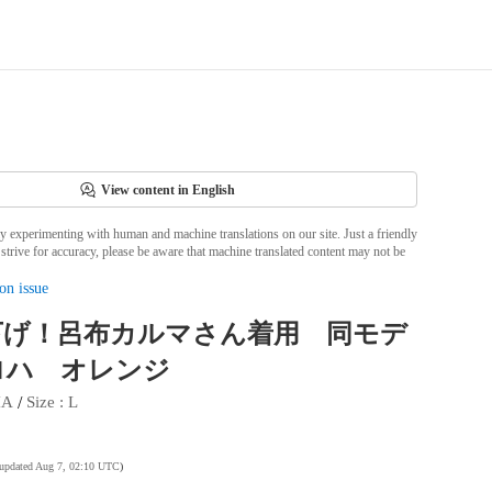
View content in English
ly experimenting with human and machine translations on our site. Just a friendly
strive for accuracy, please be aware that machine translated content may not be
on issue
下げ！呂布カルマさん着用 同モデ
ロハ オレンジ
 / 
IA
Size
 : 
L
 updated Aug 7, 02:10 UTC
)