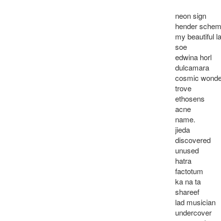
neon sign

hender schem
my beautiful la
soe

edwina horl

dulcamara

cosmic wonder
trove

ethosens

acne

name.

jieda

discovered

unused

hatra

factotum

ka na ta

shareef

lad musician

undercover
