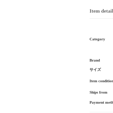
Item detai
Category
Brand
サイズ
Item conditio
Ships from
Payment met