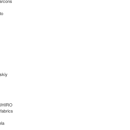
rcons

o

kiy

HIRO

fabrics

la
