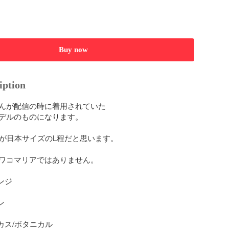
Buy now
iption
んが配信の時に着用されていた

デルのものになります。

すが日本サイズのL程だと思います。

ワコマリアではありません。

ンジ



カス/ボタニカル
