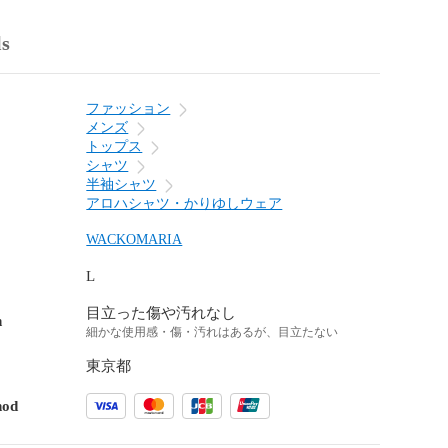
ls
ファッション
メンズ
トップス
シャツ
半袖シャツ
アロハシャツ・かりゆしウェア
WACKOMARIA
L
目立った傷や汚れなし
n
細かな使用感・傷・汚れはあるが、目立たない
東京都
hod