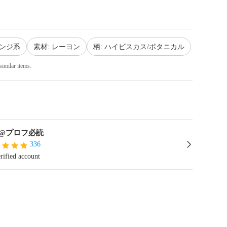
レンジ系
素材: レーヨン
柄: ハイビスカス/ボタニカル
similar items.
@プロフ必読
336
rified account