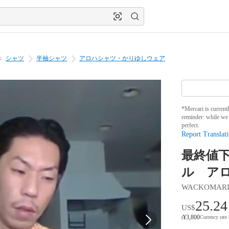
シャツ
半袖シャツ
アロハシャツ・かりゆしウェア
*Mercari is current
reminder: while we 
perfect.
Report Translati
最終値
ル ア
WACKOMAR
25.24
US$
¥
3,800
(
Currency rate