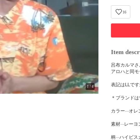
16
Item descr
呂布カルマさ
アロハと同モ
表記はLLで
1
/
4
＊ブランドは
カラー···オレ
素材···レーヨン
柄···ハイビス