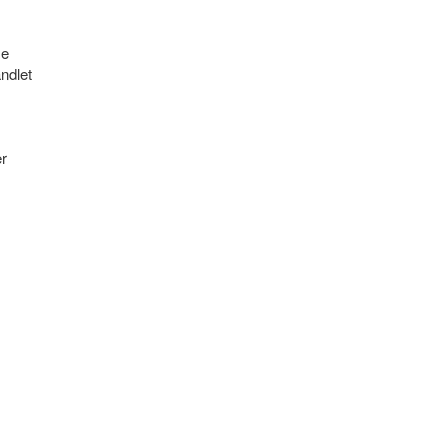
e

ndlet


