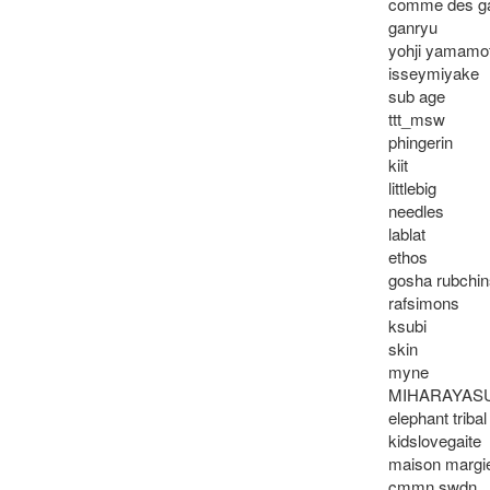
comme des ga
ganryu

yohji yamamot
isseymiyake

sub age

ttt_msw

phingerin

kiit

littlebig

needles

lablat

ethos

gosha rubchins
rafsimons

ksubi

skin

myne

MIHARAYASU
elephant tribal 
kidslovegaite

maison margie
cmmn swdn
