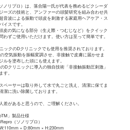
ro（ソノリプロ）は、落合陽一氏が代表を務めるピクシーダ
ジーズの技術と、アンファーの頭髪研究を組み合わせ共
超音波による振動で頭皮を刺激する家庭用ヘアケア・ス
バイスです。

、頭皮の気になる部分（生え際・つむじなど）をクイック
問わずご使用いただけます。使い方は至って簡単です。

リニックのDクリニックでも使用を推奨されております。

回/秒の空気振動を振幅変調させ、非接触で皮膚に届かせま
ジルを塗布した頭にも使えます。

門のDクリニックに導入の独自技術「非接触振動圧刺激」
ます。

スペーサーは取り外して水で丸ごと洗え、清潔に保てま
清潔に洗い除菌しております。

人差があると思うので、ご理解ください。

roTM」製品仕様

Repro（ソノリプロ）

10mm × D:80mm × H:230mm
