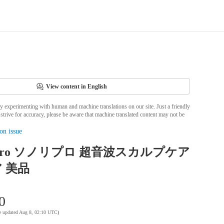
View content in English
ly experimenting with human and machine translations on our site. Just a friendly
strive for accuracy, please be aware that machine translated content may not be
on issue
Repro ソノリプロ 超音波スカルプケア
 美品
0
te updated Aug 8, 02:10 UTC
)