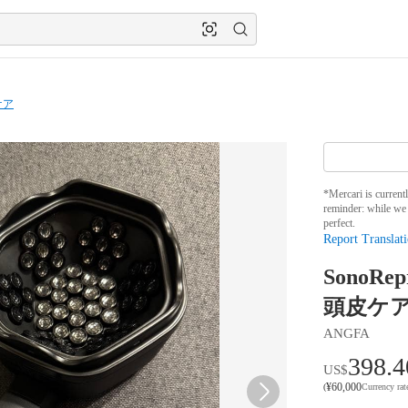
ケア
*Mercari is current
reminder: while we 
perfect.
Report Translati
Sono
頭皮ケア
ANGFA
398.4
US$
¥
60,000
(
Currency ra