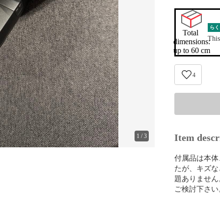
らく
Total 
This
dimensions:

up to 60 cm
4
Item descr
1
/
3
付属品は本体
たが、キズな
題ありません
ご検討下さい。