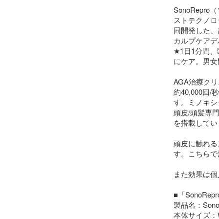
SonoRep
ストテクノロ
同開発した、
カルプケアデ
★1日1分間
にケア。男女
AGA治療ク
約40,000
す。ミノキシ
頭皮/頭髪専
を搭載してい
頭皮に触れる
す。こちらで
また効果は個
■「SonoRep
製品名：Sono
本体サイズ：W:1