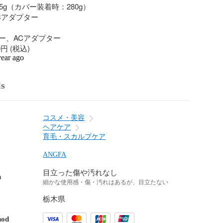
5g（カバー装着時：280g）

アダプター

ー、ACアダプター

00円 (税込)
year ago
ls
コスメ・美容
ヘアケア
育毛・スカルプケア
ANGFA
目立った傷や汚れなし
n
細かな使用感・傷・汚れはあるが、目立たない
栃木県
hod