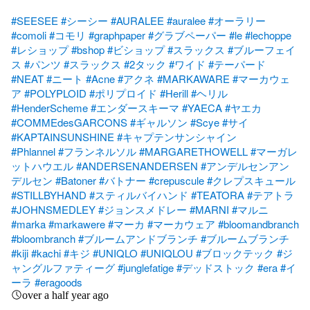
#SEESEE
#シーシー
#AURALEE
#auralee
#オーラリー
#comoli
#コモリ
#graphpaper
#グラブペーパー
#le
#lechoppe
#レショップ
#bshop
#ビショップ
#スラックス
#ブルーフェイ
ス
#パンツ
#スラックス
#2タック
#ワイド
#テーパード
#NEAT
#ニート
#Acne
#アクネ
#MARKAWARE
#マーカウェ
ア
#POLYPLOID
#︎ポリプロイド
#Herill
#ヘリル
#HenderScheme
#エンダースキーマ
#YAECA
#ヤエカ
#COMMEdesGARCONS
#ギャルソン
#Scye
#サイ
#KAPTAINSUNSHINE
#キャプテンサンシャイン
#Phlannel
#フランネルソル
#MARGARETHOWELL
#マーガレ
ットハウエル
#ANDERSENANDERSEN
#アンデルセンアン
デルセン
#Batoner
#バトナー
#crepuscule
#クレプスキュール
#STILLBYHAND
#スティルバイハンド
#TEATORA
#テアトラ
#JOHNSMEDLEY
#ジョンスメドレー
#MARNI
#マルニ
#marka
#markawere
#マーカ
#マーカウェア
#bloomandbranch
#bloombranch
#ブルームアンドブランチ
#ブルームブランチ
#kiji
#kachi
#キジ
#UNIQLO
#UNIQLOU
#ブロックテック
#ジ
ャングルファティーグ
#junglefatige
#デッドストック
#era
#イ
ーラ
#eragoods
over a half year ago