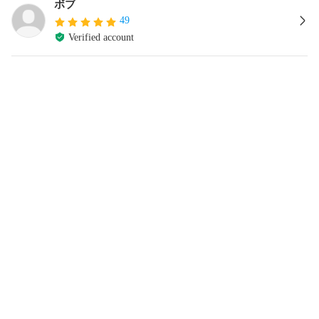
ボブ
49
Verified account