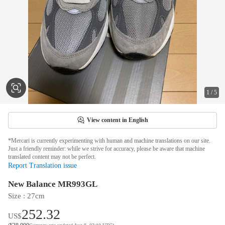
1
/
5
View content in English
*Mercari is currently experimenting with human and machine translations on our site.
Just a friendly reminder: while we strive for accuracy, please be aware that machine
translated content may not be perfect.
Report Translation issue
New Balance MR993GL
Size
 : 
27cm
252.32
US$