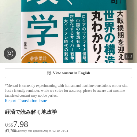
1
/
3
View content in English
*Mercari is currently experimenting with human and machine translations on our site.
Just a friendly reminder: while we strive for accuracy, please be aware that machine
translated content may not be perfect.
Report Translation issue
経済で読み解く地政学
7.98
US$
¥
1,200
(
Currency rate updated Aug 9, 02:10 UTC
)