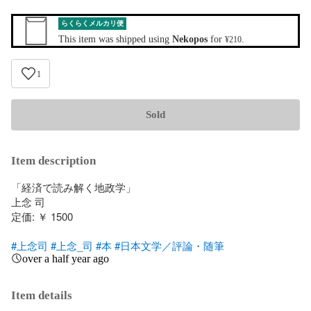
らくらくメルカリ便
This item was shipped using
Nekopos
for
.
¥210
1
Sold
Item description
「経済で読み解く地政学」

上念 司

定価: ￥ 1500

#上念司
#上念_司
#本
#日本文学／評論・随筆
over a half year ago
Item details