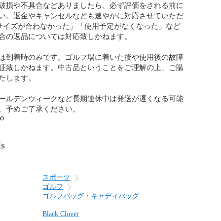
破損や不具合などありましたら、必ず評価をされる前に
い。返金やキャンセルなども速やかに対応させていただ
サイズが合わなかった」「使用予定がなくなった」など
合の返品については対応致しかねます。

は到着時のみです。ゴルフ場に着いた後や使用後の故障
証致しかねます。中古品ということをご理解の上、ご購
たします。

ールデンウィークなど長期連休中は発送が遅くなる可能
。予めご了承ください。
go
ls
スポーツ
ゴルフ
ゴルフバッグ・キャディバッグ
Black Clover