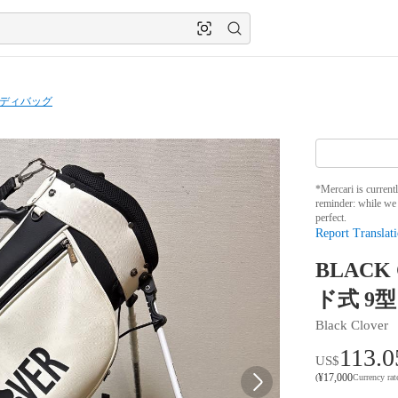
ディバッグ
*Mercari is current
reminder: while we 
perfect.
Report Translati
BLAC
ド式 9型 
Black Clover
113.0
US$
¥
17,000
(
Currency ra