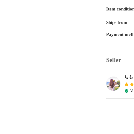
Item conditio
Ships from
Payment met
Seller
ちも
Ve