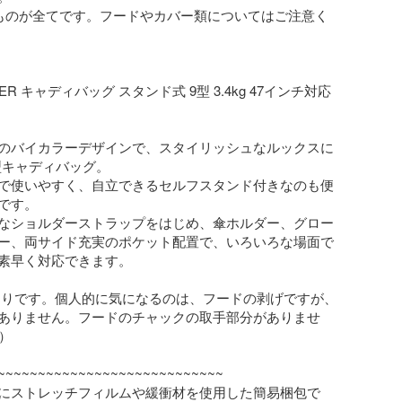
ものが全てです。フードやカバー類についてはご注意く
OVER キャディバッグ スタンド式 9型 3.4kg 47インチ対応

のバイカラーデザインで、スタイリッシュなルックスに
型キャディバッグ。

で使いやすく、自立できるセルフスタンド付きなのも便
です。

なショルダーストラップをはじめ、傘ホルダー、グロー
ー、両サイド充実のポケット配置で、いろいろな場面で
素早く対応できます。

ありです。個人的に気になるのは、フードの剥げですが、
ありません。フードのチャックの取手部分がありませ
）

~~~~~~~~~~~~~~~~~~~~~~~~~~~~

にストレッチフィルムや緩衝材を使用した簡易梱包で