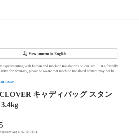
View content in English
ly experimenting with human and machine translations on our site. Just a friendly
strive for accuracy, please be aware that machine translated content may not be
on issue
K CLOVER キャディバッグ スタン
3.4kg
5
te updated Aug 6, 02:10 UTC
)