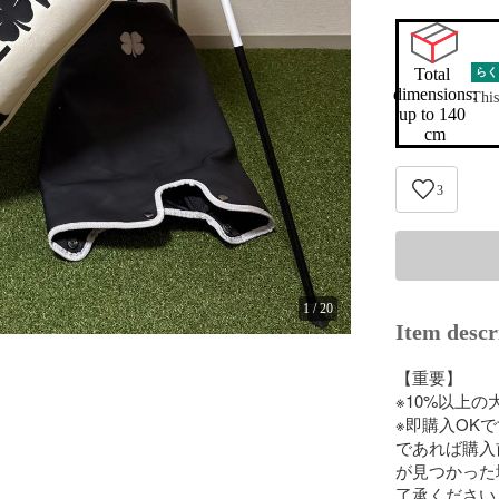
Total 
らく
dimensions:

This
up to 140 
cm
3
1
/
20
Item descr
【重要】

※10%以上
※即購入OK
であれば購入
が見つかった
了承ください。