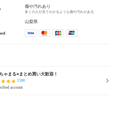
傷や汚れあり
n
多くの人が見てわかるような傷や汚れがある
山梨県
hod
ちゃまる⭐︎まとめ買い大歓迎！
1500
rified account