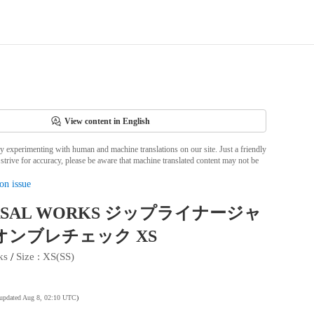
View content in English
ly experimenting with human and machine translations on our site. Just a friendly
strive for accuracy, please be aware that machine translated content may not be
on issue
RSAL WORKS ジップライナージャ
オンブレチェック XS
 / 
ks
Size
 : 
XS(SS)
 updated Aug 8, 02:10 UTC
)