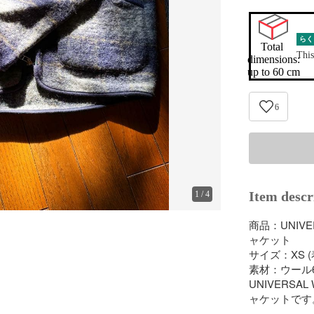
らく
Total 
This
dimensions:

up to 60 cm
6
Item descr
1
/
4
商品：UNIV
ャケット

サイズ：XS (
素材：ウール6
UNIVERS
ャケットです。