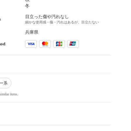
冬
目立った傷や汚れなし
n
細かな使用感・傷・汚れはあるが、目立たない
兵庫県
hod
ルー系
similar items.