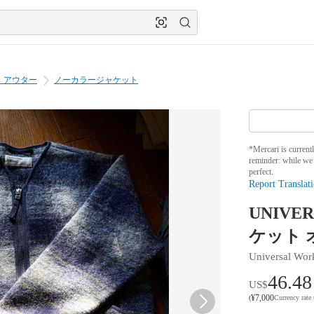
・アウター
ノーカラージャケット
*Mercari is current
reminder: while we 
perfect.
Report Translati
UNIVE
ケット 
Universal Wor
46.48
US$
¥
7,000
(
Currency rate