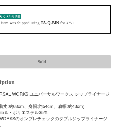
らくメルカリ便
 item was shipped using
TA-Q-BIN
for
.
¥750
Sold
iption
ERSAL WORKS ユニバーサルワークス ジップライナージ
着丈:約63cm、身幅:約54cm、肩幅:約43cm)

5％・ポリエステル35％

AL WORKSのオンブレチェックのダブルジップライナージ

