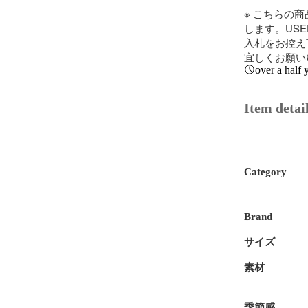
※ こちらの
します。US
入札をお控え
宜しくお願い
over a half 
Item detai
Category
Brand
サイズ
素材
季節感