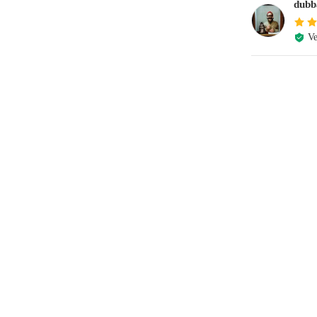
dubb
Ve
e