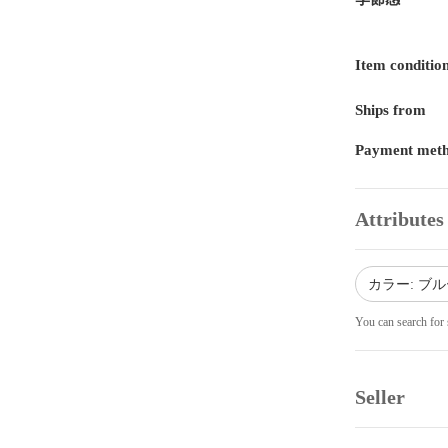
Item conditio
Ships from
Payment met
Attributes
カラー: ブ
You can search for 
Seller