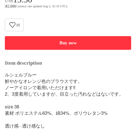
US$
¥
2,000
(
Currency rate updated Aug 5, 02:10 UTC
)
10
Buy now
Item description
ルシェルブルー

鮮やかなオレンジ色のブラウスです。

ノーアイロンで着用いただけます‼︎

2、3度着用していますが、目立った汚れなどはないです。

size 38

素材 ポリエステル63%、綿34%、ポリウレタン3%

透け感···透け感なし
