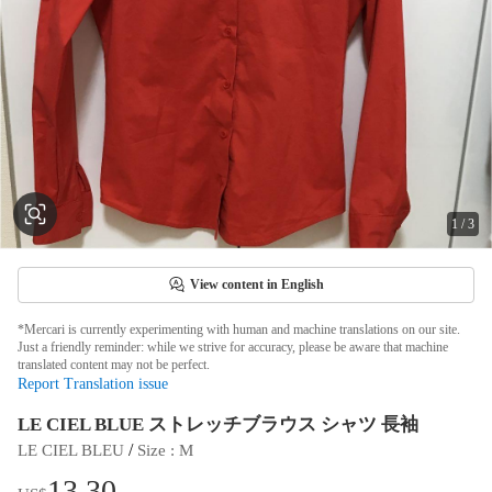
1
/
3
View content in English
*Mercari is currently experimenting with human and machine translations on our site.
Just a friendly reminder: while we strive for accuracy, please be aware that machine
translated content may not be perfect.
Report Translation issue
LE CIEL BLUE ストレッチブラウス シャツ 長袖
 / 
LE CIEL BLEU
Size
 : 
M
13.30