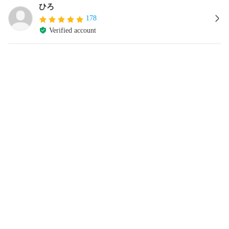
ひろ
178
Verified account