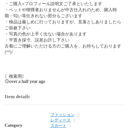
・ご購入=プロフィール説明文ご了承といたします

・ペットや喫煙者おりませんが中古仕入れのため、購入時
期・匂い等伝きれない部分もございます

・検品は厳しめに行っておりますが、見落としありましたら
ご容赦下さい

・写真の色が上手く出ない場合があります

・平置き採寸、誤差お許し下さい

古着にご理解いただける方のご購入を、お待ちしております
(^^)/

〘検索用〙
over a half year ago
Item details
ファッション
レディース
Category
スカート