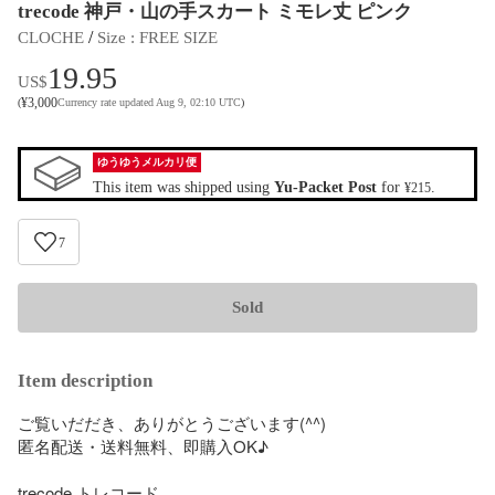
trecode 神戸・山の手スカート ミモレ丈 ピンク
 / 
CLOCHE
Size
 : 
FREE SIZE
19.95
US$
¥
3,000
(
Currency rate updated Aug 9, 02:10 UTC
)
ゆうゆうメルカリ便
This item was shipped using
Yu-Packet Post
for
.
¥215
7
Sold
Item description
ご覧いだだき、ありがとうございます(^^)

匿名配送・送料無料、即購入OK♪

trecode トレコード
