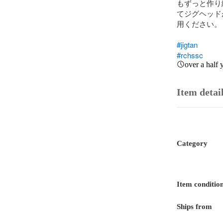
もずっと作り
てジグヘッド
用ください。

#jigtan
#rchssc
over a half 
Item detai
Category
Item conditio
Ships from