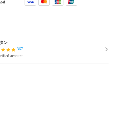
hod
タン
367
rified account