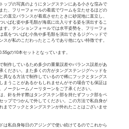
トップの写真のようにタングステンにある小さな窪みで
また、フリーフォールの着底でワームを立たせるほどの
この直立バランスが着底させたときに砂泥地に直立し、
ついばむ姿や多毛類が海底に出入りする姿を演出するこ
ます。テンションフォールでは水平姿勢を、フリーフォ
は底をついばむ小魚や多毛類を演出できるジグヘッドで
ンスが私のこだわったところであり他にない特徴です。

.55gの10本セットとなっています。

で制作しているため多少の重量誤差やバランス誤差があ
承ください。また多くの方がタングステンジグヘッドを
と異なる方法で制作しているので稀にフックとタングス
しまうことがあるかもしれませんがその場合でも保証は
。ノークレームノーリターンをご了承ください。

は、針を外す際はタングステン部を持たずフック部をペ
セップでつかんで外してください。この方法で私自身が
れまでフックとタングステンが外れたことはございませ
ドは私自身毎日のアジングで使い続けてるのでこれから