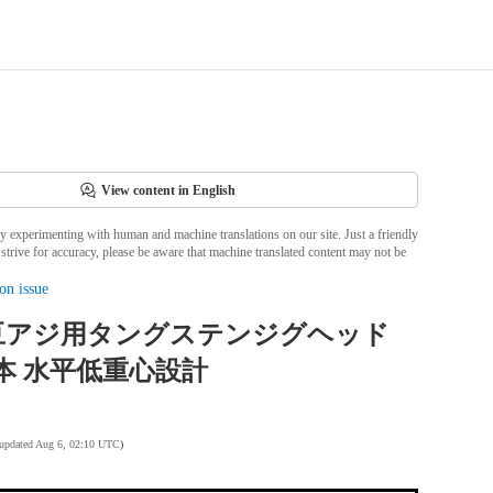
View content in English
ly experimenting with human and machine translations on our site. Just a friendly
strive for accuracy, please be aware that machine translated content may not be
on issue
豆アジ用タングステンジグヘッド
 10本 水平低重心設計
 updated Aug 6, 02:10 UTC
)