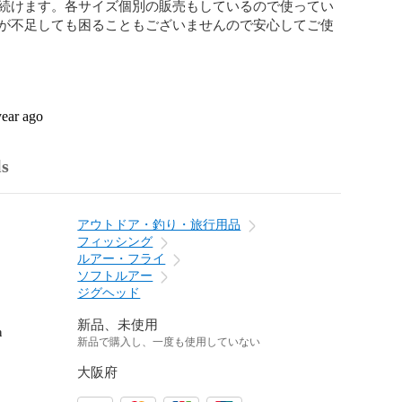
続けます。各サイズ個別の販売もしているので使ってい
が不足しても困ることもございませんので安心してご使
year ago
ls
アウトドア・釣り・旅行用品
フィッシング
ルアー・フライ
ソフトルアー
ジグヘッド
新品、未使用
n
新品で購入し、一度も使用していない
大阪府