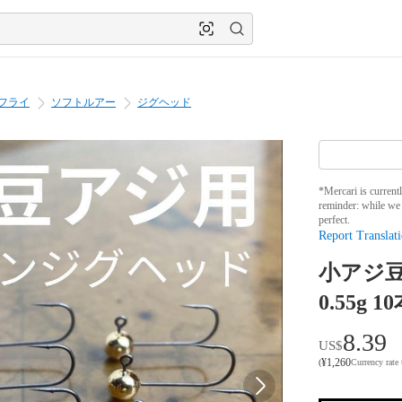
フライ
ソフトルアー
ジグヘッド
*Mercari is current
reminder: while we 
perfect.
Report Translati
小アジ
0.55g
8.39
US$
¥
1,260
(
Currency rate