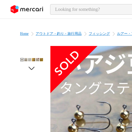
o page content
Home
アウトドア・釣り・旅行用品
フィッシング
ルアー・