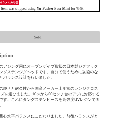
ゆうメルカリ便
 item was shipped using
Yu-Packet Post Mini
for
.
¥160
Sold
iption
のアジング用にオープンゲイブ形状の日本製ジグフック
ングステンジグヘッドです。自分で使うために妥協のな
とバランス設計を行いました。

の鋭さと耐久性から国産メーカー土肥富のレンジクロス
イズを選びました。10㎝から20センチ台のアジに対応する
です。これにタングステンビーズを高強度UVレジンで固


重心水平バランスにこだわりました。前後バランスがと