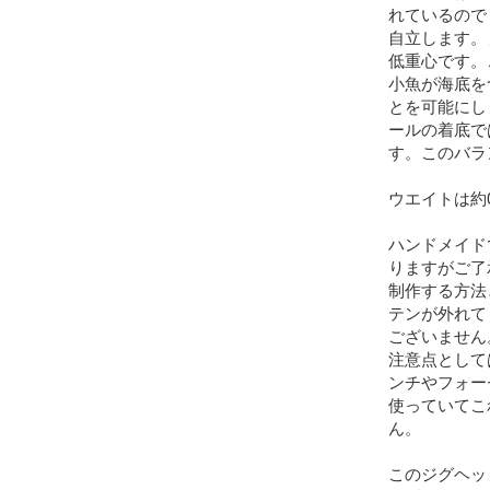
れているので
自立します。
低重心です。
小魚が海底を
とを可能にし
ールの着底で
す。このバラ
ウエイトは約0
ハンドメイド
りますがご了
制作する方法
テンが外れて
ございません
注意点として
ンチやフォー
使っていてこ
ん。

このジグヘッ