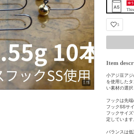
ゆう
This
5
Item descr
小アジ豆アジ
を使用したタ
1
/
8
い素材の選択
フックは先端
フックSSサ
フックサイズ
定しています。
バランスは低