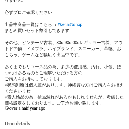
必ずプロご確認ください

出品中商品一覧はこちら→ 
#keitaのshop
まとめ買いセット割引もできます

その他、ビンテージ古着、80s.90s.00sレギュラー古着、アウ
トドア物、ドメブラ、ハイブランド、スニーカー、革靴、お
もちゃ、ゲームなど幅広く出品中です。

あくまでもリユース品の為、多少の使用感、汚れ、小傷、ほ
つれはあるものとご理解いただける方の

ご購入をお待ちしております。

※状態判断は個人差があります。神経質な方はご購入をお控え
くださいませ。

※素人検品の為、検品漏れがあるかもしれませんが、考慮した
価格設定をしております。ご了承お願い致します。
over a half year ago
Item details