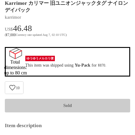
Karrimor カリマー 旧ユニオンジャックタグ ナイロン
デイパック
karrimor
46.48
US$
¥
7,000
(
Currency rate updated Aug 7, 02:10 UTC
)
ゆうゆうメルカリ便
Total 
This item was shipped using
Yu-Pack
for
.
¥870
dimensions:

up to 80 cm
10
Sold
Item description