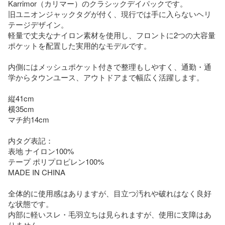
Karrimor（カリマー）のクラシックデイパックです。

旧ユニオンジャックタグが付く、現行では手に入らないヘリ
テージデザイン。

軽量で丈夫なナイロン素材を使用し、フロントに2つの大容量
ポケットを配置した実用的なモデルです。

内側にはメッシュポケット付きで整理もしやすく、通勤・通
学からタウンユース、アウトドアまで幅広く活躍します。

縦41cm

横35cm

マチ約14cm

内タグ表記：

表地 ナイロン100%

テープ ポリプロピレン100%

MADE IN CHINA

全体的に使用感はありますが、目立つ汚れや破れはなく良好
な状態です。

内部に軽いスレ・毛羽立ちは見られますが、使用に支障はあ
りません。
