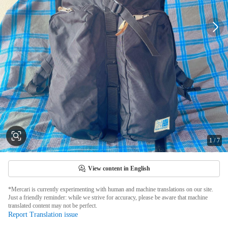
1
/
7
View content in English
*Mercari is currently experimenting with human and machine translations on our site.
Just a friendly reminder: while we strive for accuracy, please be aware that machine
translated content may not be perfect.
Report Translation issue