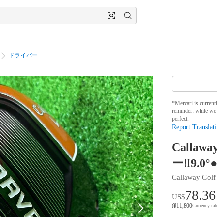
ドライバー
*Mercari is current
reminder: while we 
perfect.
Report Translati
Calla
ー‼️9.0°
Callaway Golf
78.36
US$
¥
11,800
(
Currency ra