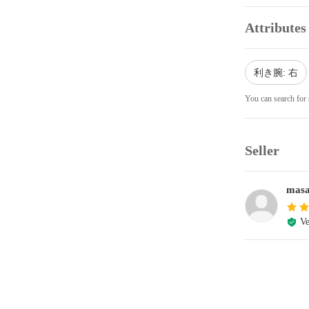
Attributes
利き腕: 右
You can search for 
Seller
mas
Ve