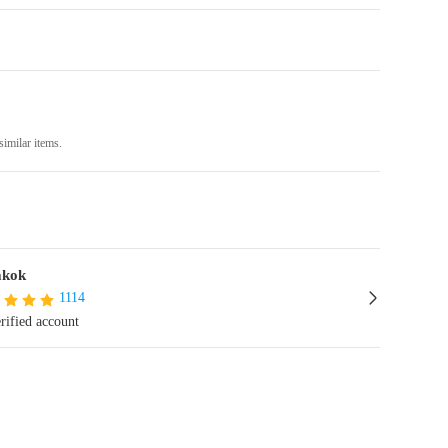
similar items.
akok
1114
rified account