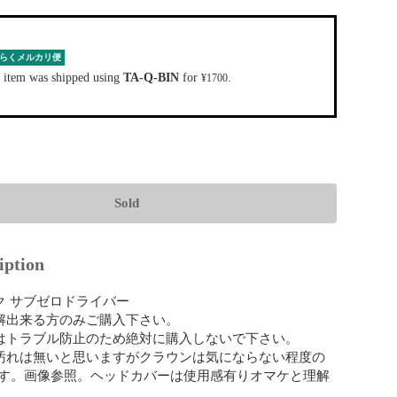
らくメルカリ便
 item was shipped using
TA-Q-BIN
for
.
¥1700
Sold
iption
 サブゼロドライバー

解出来る方のみご購入下さい。

はトラブル防止のため絶対に購入しないで下さい。

汚れは無いと思いますがクラウンは気にならない程度の
す。画像参照。ヘッドカバーは使用感有りオマケと理解