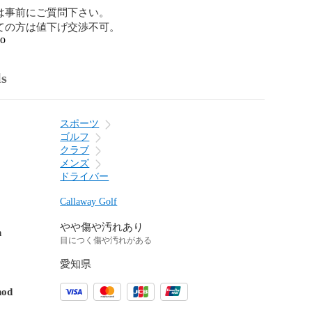
は事前にご質問下さい。

ての方は値下げ交渉不可。
go
ls
スポーツ
ゴルフ
クラブ
メンズ
ドライバー
Callaway Golf
やや傷や汚れあり
n
目につく傷や汚れがある
愛知県
hod