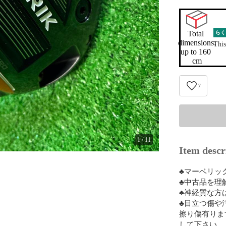
Total 
らく
dimensions:

This
up to 160 
cm
7
1
/
11
Item descr
♣マーベリック
♣中古品を理
♣神経質な方
♣目立つ傷や
擦り傷有りま
して下さい。
