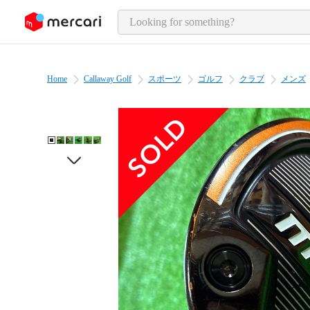
o page content
Home
Callaway Golf
スポーツ
ゴルフ
クラブ
メンズ