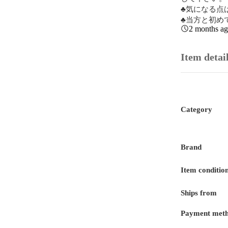
♣気になる点
♣当方と初め
2 months a
Item detai
Category
Brand
Item conditio
Ships from
Payment met