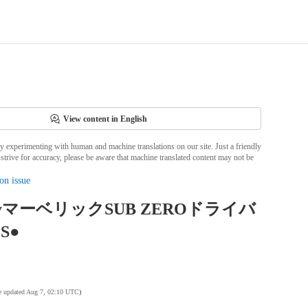
View content in English
ly experimenting with human and machine translations on our site. Just a friendly
strive for accuracy, please be aware that machine translated content may not be
on issue
wayマーベリックSUB ZEROドライバ
●S●
te updated Aug 7, 02:10 UTC
)