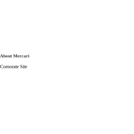
About Mercari
Corporate Site
Mercari Careers
Latest News
Official Blog
Press Kit
Mercari US
m department
Help
Help Center
Inquiry History List
Privacy Policy & Terms of Service