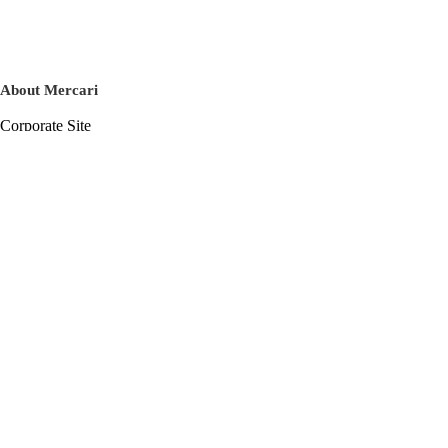
About Mercari
Corporate Site
Mercari Careers
Latest News
Official Blog
Press Kit
Mercari US
m department
Help
Help Center
Inquiry History List
Privacy Policy & Terms of Service
Terms of Service
Privacy Policy
Cookie Policy
Basic Policy on the Management of Personal Data Security
English
© Mercari, Inc.