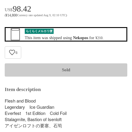
98.42
US$
¥
14,800
(
Currency rate updated Aug 9, 02:10 UTC
)
らくらくメルカリ便
This item was shipped using
Nekopos
for
.
¥210
6
Sold
Item description
Flesh and Blood

Legendary　Ice Guardian

Everfest　1st Edition　Cold Foil

Stalagmite, Bastion of Isenloft

アイゼンロフトの要塞、石筍
