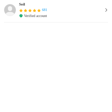
Soil
681
Verified account