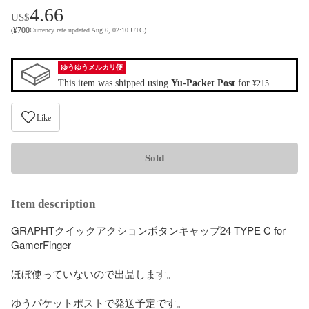
4.66
US$
¥
700
(
Currency rate updated Aug 6, 02:10 UTC
)
ゆうゆうメルカリ便
This item was shipped using
Yu-Packet Post
for
.
¥215
Like
Sold
Item description
GRAPHTクイックアクションボタンキャップ24 TYPE C for 
GamerFinger

ほぼ使っていないので出品します。

ゆうパケットポストで発送予定です。