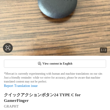
1
/
2
View content in English
*Mercari is currently experimenting with human and machine translations on our site.
Just a friendly reminder: while we strive for accuracy, please be aware that machine
translated content may not be perfect.
Report Translation issue
クイックアクションボタン24 TYPE C for
GamerFinger
GRAPHT