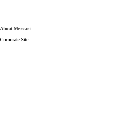
About Mercari
Corporate Site
Mercari Careers
Latest News
Official Blog
Press Kit
Mercari US
m department
Help
Help Center
Inquiry History List
Privacy Policy & Terms of Service
Terms of Service
Privacy Policy
Cookie Policy
Basic Policy on the Management of Personal Data Security
English
© Mercari, Inc.