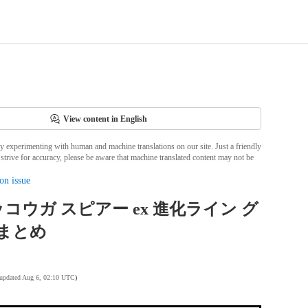
View content in English
ly experimenting with human and machine translations on our site. Just a friendly
strive for accuracy, please be aware that machine translated content may not be
on issue
コウガ スピアー ex 進化ライン グ
Rまとめ
 updated Aug 6, 02:10 UTC
)