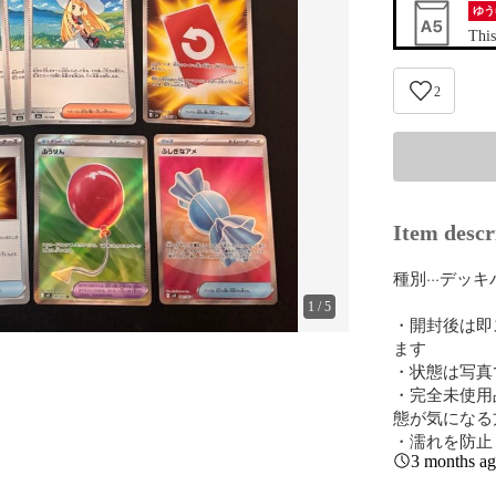
ゆう
This
2
Item descr
種別···デッ
1
/
5
・開封後は即
ます

・状態は写真
・完全未使用
態が気になる
・濡れを防止
3 months a