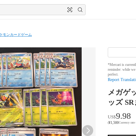
ケモンカードゲーム
*Mercari is current
reminder: while we 
perfect.
Report Translati
メガゲッ
ッズ S
9.98
US$
¥
1,500
(
Currency rate