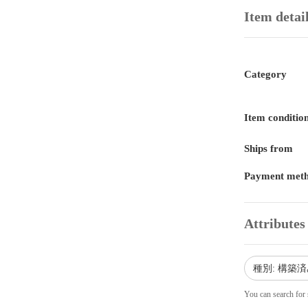
Item detai
Category
Item conditio
Ships from
Payment met
Attributes
種別: 構築
You can search for 