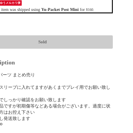
ゆうメルカリ便
 item was shipped using
Yu-Packet Post Mini
for
.
¥160
Sold
iption
キパーツ まとめ売り

スリーブに入れてますがあくまでプレイ用でお願い致し
でしっかり確認をお願い致します

品ですが初期傷等などある場合がございます。過度に状
方はお控え下さい

し発送致します
go