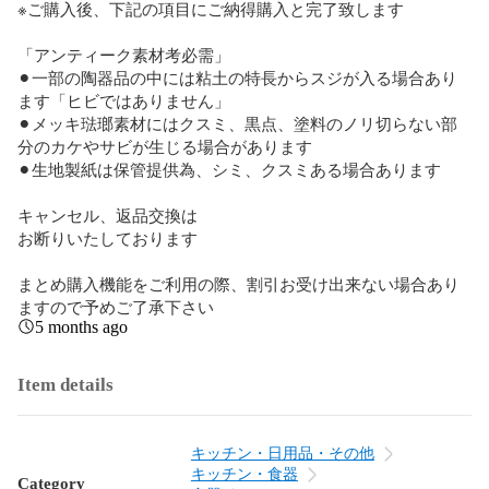
※ご購入後、下記の項目にご納得購入と完了致します

「アンティーク素材考必需」

⚫︎一部の陶器品の中には粘土の特長からスジが入る場合あり
ます「ヒビではありません」

⚫︎メッキ琺瑯素材にはクスミ、黒点、塗料のノリ切らない部
分のカケやサビが生じる場合があります

⚫︎生地製紙は保管提供為、シミ、クスミある場合あります

キャンセル、返品交換は

お断りいたしております

まとめ購入機能をご利用の際、割引お受け出来ない場合あり
ますので予めご了承下さい
5 months ago
Item details
キッチン・日用品・その他
キッチン・食器
Category