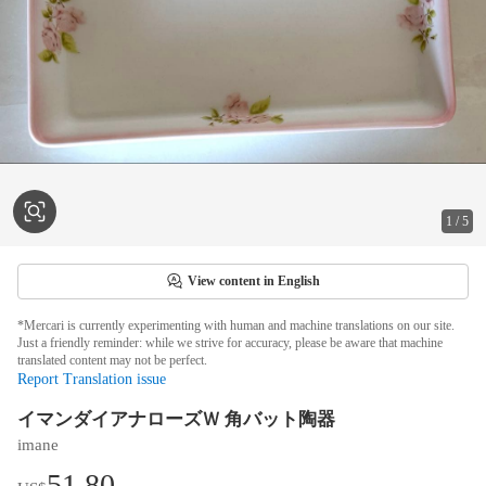
1
/
5
View content in English
*Mercari is currently experimenting with human and machine translations on our site.
Just a friendly reminder: while we strive for accuracy, please be aware that machine
translated content may not be perfect.
Report Translation issue
イマンダイアナローズＷ 角バット陶器
imane
51.80