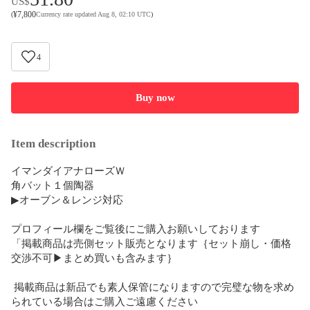
US$
¥
7,800
(
Currency rate updated Aug 8, 02:10 UTC
)
4
Buy now
Item description
イマンダイアナローズＷ

角バット１個陶器

▶︎オーブン＆レンジ対応

プロフィール欄をご覧後にご購入お願いしております

「掲載商品は売側セット販売となります｛セット崩し・価格
交渉不可▶︎まとめ買いも含みます｝

 掲載商品は新品でも素人保管になりますので完璧な物を求め
られている場合はご購入ご遠慮ください
